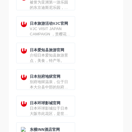
能享受预订服务。
被誉为亚洲第一游乐园
的东京迪斯尼乐园，依
照美国迪斯尼乐园而修
建。
日本旅游活动VJC官网
VJC VISIT JAPAN
CAMPAIGN ，赏樱花？
泡温泉？滑雪？品尝美
味？自由行？各种行程
推荐，旅行秘诀，备用
日本爱知县旅游官网
最新的九州特集，滑雪
介绍日本爱知县旅游景
特集，圣诞节特集等最
点，美食，特产等。
新资讯，尽在魅力无穷
的日本旅游活动网站。
日本别府地狱官网
别府地狱温泉，位于日
本大分县中部的别府
县。
日本环球影城官网
日本环球影城位于日本
大阪市此花区，是世界3
个环球影城主题公园之
一，1998年10月28日由
美国动作演员、今加州
东横INN酒店官网