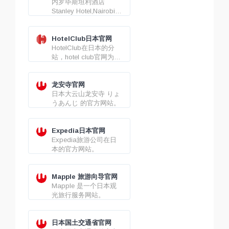
内罗毕斯坦利酒店
Stanley Hotel,Nairobi
是一家位于肯尼亚内罗
毕的五星级酒店。
HotelClub日本官网
HotelClub在日本的分
站，hotel club官网为
www.hotels.com
龙安寺官网
日本大云山龙安寺 りょ
うあんじ 的官方网站。
Expedia日本官网
Expedia旅游公司在日
本的官方网站。
Mapple 旅游向导官网
Mapple 是一个日本观
光旅行服务网站。
日本国土交通省官网