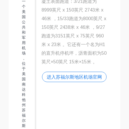
凝土表面跑道：3/21跑道为
8999英尺 x 150英尺 2743米 x
46米 ，15/33跑道为8000英尺 x
150英尺 2438米 x 46米 ，9/27
跑道为3151英尺 x 75英尺 960
米 x 23米 。它还有一个名为H1
的直升机停机坪，沥青面积为50
英尺×50英尺 15米×15米 。
进入苏福尔斯地区机场官网