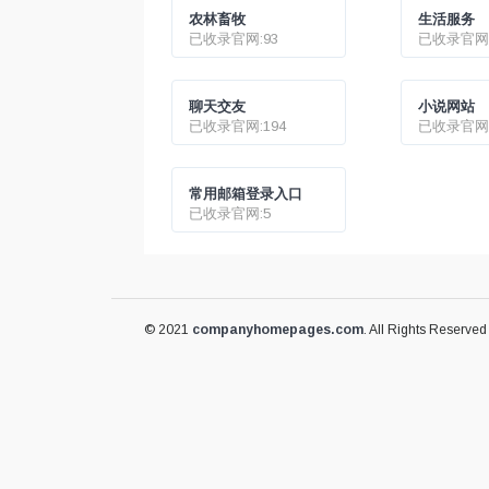
农林畜牧
生活服务
已收录官网:93
已收录官网:
聊天交友
小说网站
已收录官网:194
已收录官网:
常用邮箱登录入口
已收录官网:5
© 2021
companyhomepages.com
. All Rights Reserved