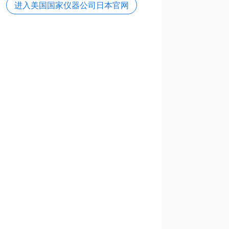
进入美国国家仪器公司日本官网