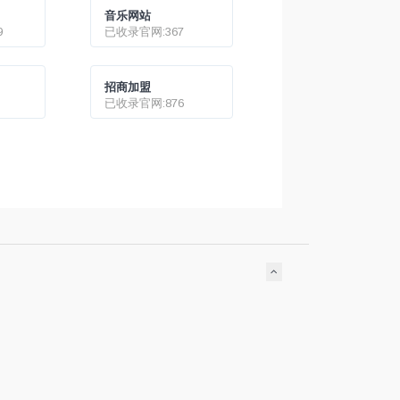
音乐网站
9
已收录官网:367
招商加盟
已收录官网:876