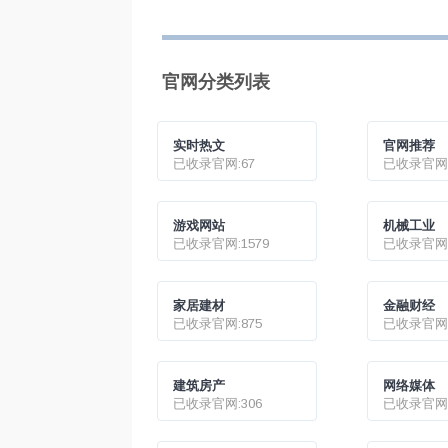
官网分类列表
实时热文
官网推荐
已收录官网:67
已收录官网:
游戏网站
机械工业
已收录官网:1579
已收录官网:
家居建材
金融财经
已收录官网:875
已收录官网:
建筑房产
网络媒体
已收录官网:306
已收录官网: