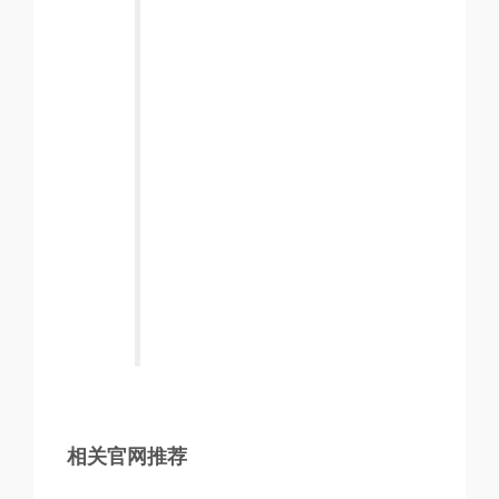
相关官网推荐