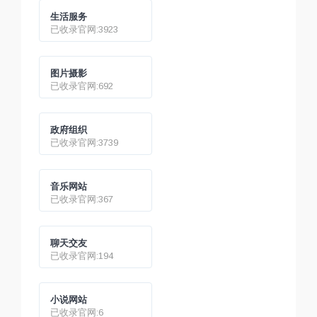
生活服务
已收录官网:3923
图片摄影
已收录官网:692
政府组织
已收录官网:3739
音乐网站
已收录官网:367
聊天交友
已收录官网:194
小说网站
已收录官网:6