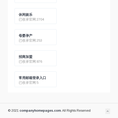
休闲娱乐
已收录官网:2704
母婴孕产
已收录官网:253
招商加盟
已收录官网:876
常用邮箱登录入口
已收录官网:5
© 2021
companyhomepages.com
. All Rights Reserved