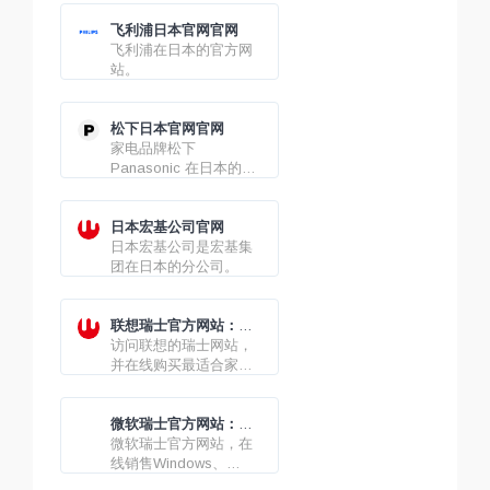
飞利浦日本官网官网
飞利浦在日本的官方网
站。
松下日本官网官网
家电品牌松下
Panasonic 在日本的官
方网站。
日本宏基公司官网
日本宏基公司是宏基集
团在日本的分公司。
联想瑞士官方网站：
Lenovo Switzerland
访问联想的瑞士网站，
官网
并在线购买最适合家庭
和企业的笔记本电脑、
超级本、台式机和服务
器。
微软瑞士官方网站：
Microsoft瑞士官网
微软瑞士官方网站，在
线销售Windows、
Office等软件，Surface