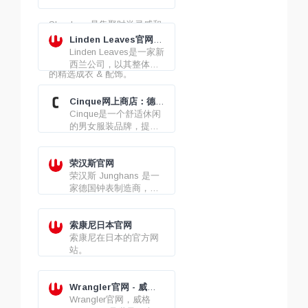
Shopbop 是集聚时尚灵感和
发现的全球在线零售目的
Linden Leaves官网：
地，为女士和男士提供来自
新西兰纯净护肤品官网
Linden Leaves是一家新
1,000 多位知名和新兴设计师
西兰公司，以其整体美
的精选成衣 & 配饰。
感和健康理念而闻名。
Cinque网上商店：德国
服装品牌官网
Cinque是一个舒适休闲
的男女服装品牌，提供
经典、优雅的工作和休
闲装，以及高品质的正
装。
荣汉斯官网
荣汉斯 Junghans 是一
家德国钟表制造商，总
部位于德国西南部
Baden-Württemberg的
Schramberg镇Rottweil
索康尼日本官网
区。
索康尼在日本的官方网
站。
Wrangler官网 - 威格
Wrangler 是世界三大
Wrangler官网，威格