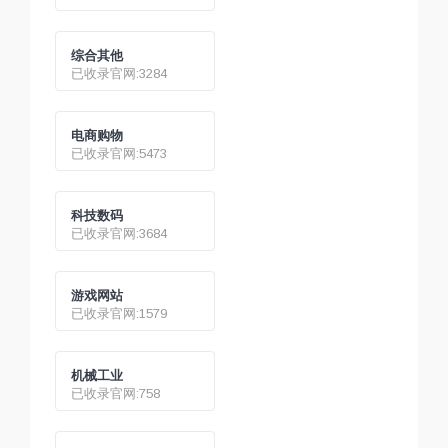
综合其他
已收录官网:3284
电商购物
已收录官网:5473
科技数码
已收录官网:3684
游戏网站
已收录官网:1579
机械工业
已收录官网:758