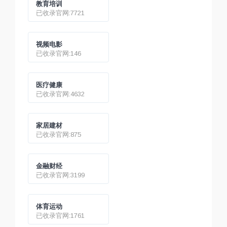
教育培训
已收录官网:7721
视频电影
已收录官网:146
医疗健康
已收录官网:4632
家居建材
已收录官网:875
金融财经
已收录官网:3199
体育运动
已收录官网:1761