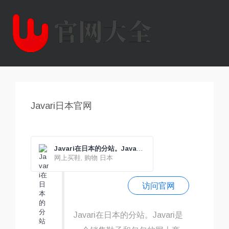
Javari日本官网
Javari在日本的分站。Javari
是一个销售鞋子和包包的网上
网上买鞋, 购物 日本
商店，是全球最大零售网站亚
马逊(Amazon)创立的，专注
访问官网
为顾客提供价格适宜、质量上
乘、品种繁多的鞋子和包包商
品。
Javari在日本的分站。Javari是