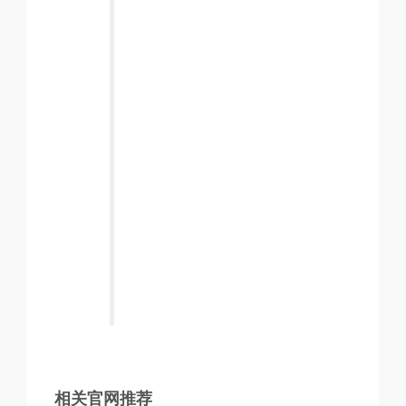
相关官网推荐