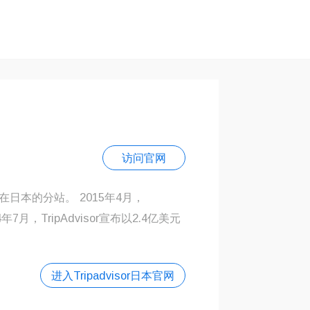
访问官网
dvisor在日本的分站。 2015年4月，
4年7月，TripAdvisor宣布以2.4亿美元
进入Tripadvisor日本官网