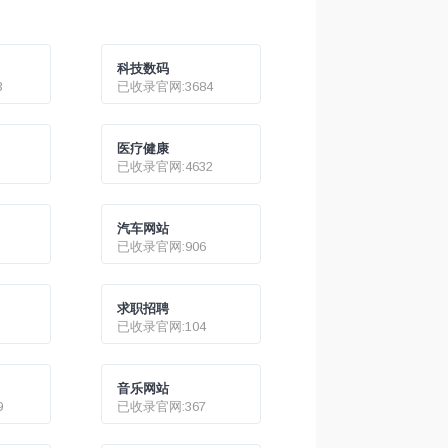
科技数码
3
已收录官网:3684
医疗健康
已收录官网:4632
汽车网站
已收录官网:906
求职招聘
已收录官网:104
音乐网站
9
已收录官网:367