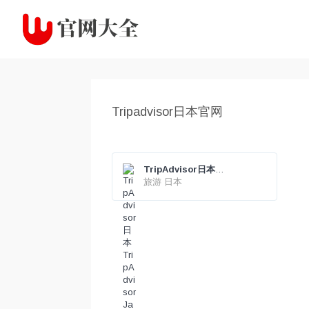
Tripadvisor日本官网
TripAdvisor日本
TripAdvisor Japan 是
旅游 日本
TripAdvisor在日本的分站。