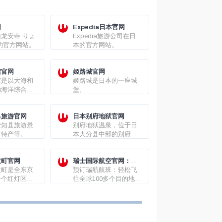
网
Expedia日本官网
龙安寺 りょ
Expedia旅游公司在日
的官方网站。
本的官方网站。
馆官网
姬路城官网
馆是以大海和
姬路城是日本的一座城
的海洋综合博
堡。
了解船舶结构
以及海洋文
县旅游官网
日本别府地狱官网
爱知县旅游景
别府地狱温泉，位于日
，特产等。
本大分县中部的别府
县。
伎町官网
瑞士国际航空官网：
伎町是全东京
SWISS官网
预订瑞航航班：轻松飞
一个红灯区，
往全球100多个目的地,
闻名的情色场
以最实惠的价格享受最
新宿站东口。
高规格的瑞士级服务。