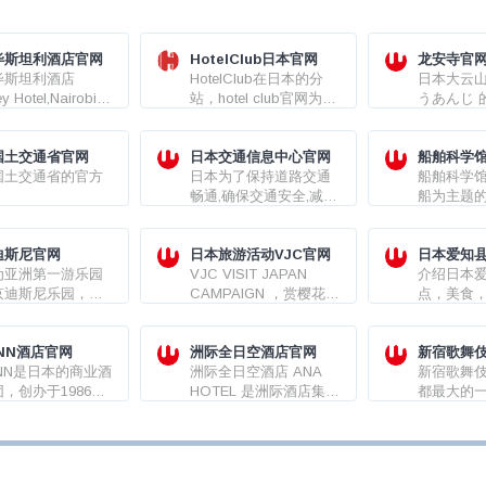
毕斯坦利酒店官网
HotelClub日本官网
龙安寺官
毕斯坦利酒店
HotelClub在日本的分
日本大云山
ey Hotel,Nairobi
站，hotel club官网为
うあんじ 
家位于肯尼亚内罗
www.hotels.com
五星级酒店。
国土交通省官网
日本交通信息中心官网
船舶科学
国土交通省的官方
日本为了保持道路交通
船舶科学
。
畅通,确保交通安全,减少
船为主题
交通事故,早在八十年代
物馆，可
便成立了道路交通信息
与历史，
迪斯尼官网
中心。
日本旅游活动VJC官网
化。
日本爱知
为亚洲第一游乐园
VJC VISIT JAPAN
介绍日本
京迪斯尼乐园，依
CAMPAIGN ，赏樱花？
点，美食
国迪斯尼乐园而修
泡温泉？滑雪？品尝美
味？自由行？各种行程
NN酒店官网
推荐，旅行秘诀，备用
洲际全日空酒店官网
新宿歌舞
NN是日本的商业酒
最新的九州特集，滑雪
洲际全日空酒店 ANA
新宿歌舞
，创办于1986年
特集，圣诞节特集等最
HOTEL 是洲际酒店集团
都最大的
新资讯，尽在魅力无穷
与全日空航空公司合资
也是世界
的日本旅游活动网站。
成立的日本洲际全日空
所，位于
酒，是全球最大、拥有
客房数最多的酒店集团