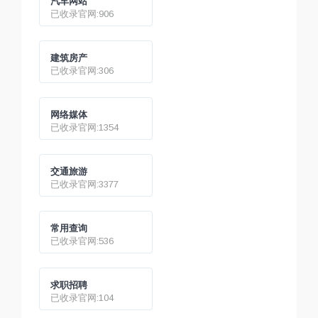
汽车网站
已收录官网:906
建筑房产
已收录官网:306
网络媒体
已收录官网:1354
交通旅游
已收录官网:3377
常用查询
已收录官网:536
求职招聘
已收录官网:104