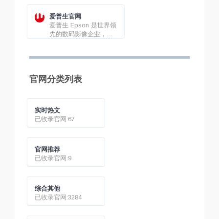
爱普生官网
爱普生 Epson 是世界领
先的数码影像企业，主
要产品包括喷墨打印
机、3LCD投影机、传感
器和微电子设备。
官网分类列表
实时热文
已收录官网:67
官网推荐
已收录官网:9
综合其他
已收录官网:3284