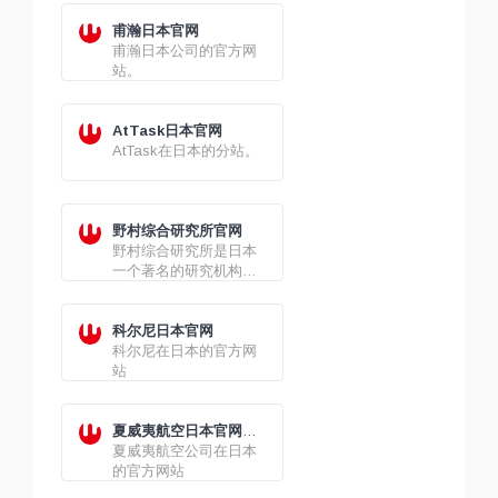
甫瀚日本官网
甫瀚日本公司的官方网
站。
AtTask日本官网
AtTask在日本的分站。
野村综合研究所官网
野村综合研究所是日本
一个著名的研究机构，
它的前身是野村证券公
司的调查部，1965年4
月1日正式成立，是日本
科尔尼日本官网
最大的管理咨询公司。
科尔尼在日本的官方网
站
夏威夷航空日本官网官
网
夏威夷航空公司在日本
的官方网站