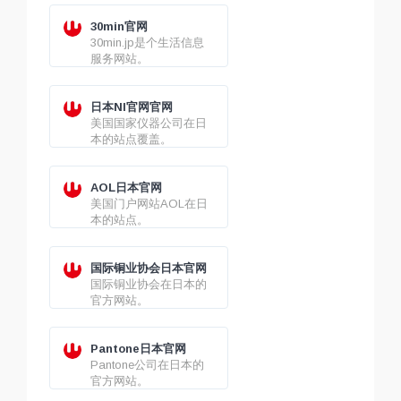
30min官网
30min.jp是个生活信息
服务网站。
日本NI官网官网
美国国家仪器公司在日
本的站点覆盖。
AOL日本官网
美国门户网站AOL在日
本的站点。
国际铜业协会日本官网
国际铜业协会在日本的
官方网站。
Pantone日本官网
Pantone公司在日本的
官方网站。