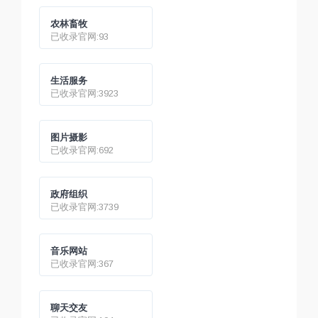
农林畜牧
已收录官网:93
生活服务
已收录官网:3923
图片摄影
已收录官网:692
政府组织
已收录官网:3739
音乐网站
已收录官网:367
聊天交友