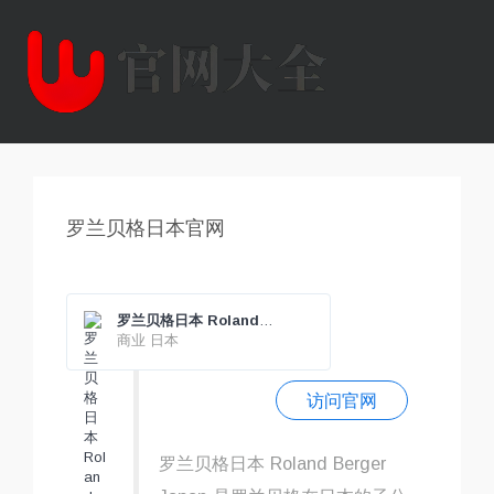
罗兰贝格日本官网
罗兰贝格日本 Roland
Berger Japan 是罗兰贝格在
商业 日本
日本的子公司。
访问官网
罗兰贝格日本 Roland Berger