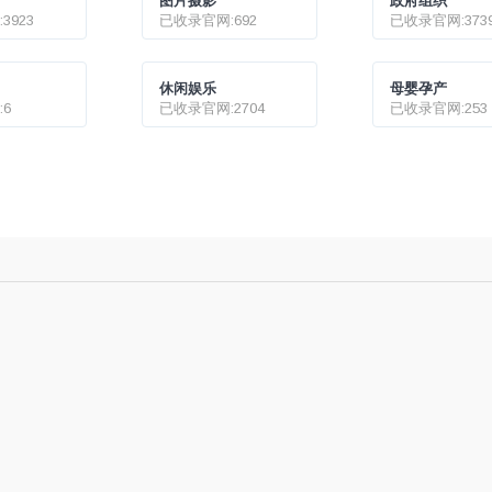
图片摄影
政府组织
3923
已收录官网:692
已收录官网:373
休闲娱乐
母婴孕产
6
已收录官网:2704
已收录官网:253