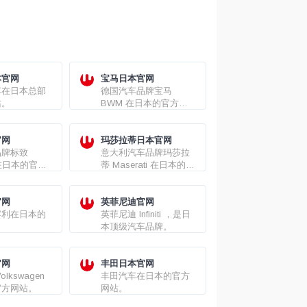
本官网
宝马日本官网
车在日本总部
德国汽车品牌宝马
站。
BWM 在日本的官方网
站。
官网
玛莎拉蒂日本官网
品牌标致
意大利汽车品牌玛莎拉
t 在日本的官方
蒂 Maserati 在日本的官
方网站。
官网
英菲尼迪官网
宾利在日本的
英菲尼迪 Infiniti ，是日
。
本顶级汽车品牌。
官网
丰田日本官网
lkswagen
丰田汽车在日本的官方
官方网站。
网站。