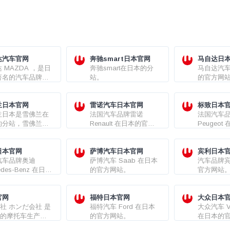
达汽车官网
奔驰smart日本官网
马自达日
 MAZDA ，是日
奔驰smart在日本的分
马自达汽
著名的汽车品牌之
站。
的官方网
日本第四大汽车制
，是世界著名汽车
，是世界上唯一研
兰日本官网
雷诺汽车日本官网
标致日本
生产转子发动机的
兰日本是雪佛兰在
法国汽车品牌雷诺
法国汽车
公司。
的分站，雪佛兰作
Renault 在日本的官方
Peugeo
用汽车集团下最大
网站。
网站。
牌之一，按迄今为
累计汽车生产量计
日本官网
萨博汽车日本官网
宾利日本
能算得上是世界上
汽车品牌奥迪
萨博汽车 Saab 在日本
汽车品牌
功的汽车品牌。
edes-Benz 在日本
的官方网站。
官方网站
方网站。
官网
福特日本官网
大众日本
社 ホンだ会社 是
福特汽车 Ford 在日本
大众汽车 Vo
的摩托车生产厂
的官方网站。
在日本的
量和规模也名列