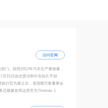
访问官网
制造部门。按照2012年汽车生产量衡量，
年7月15日由北贤治和中岛知久平创
席执行官为康之吉，美国斯巴鲁董事会
巴鲁总裁兼首席运营官为Thomas J.