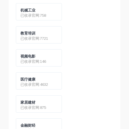
机械工业
已收录官网:758
教育培训
已收录官网:7721
视频电影
已收录官网:146
医疗健康
已收录官网:4632
家居建材
已收录官网:875
金融财经