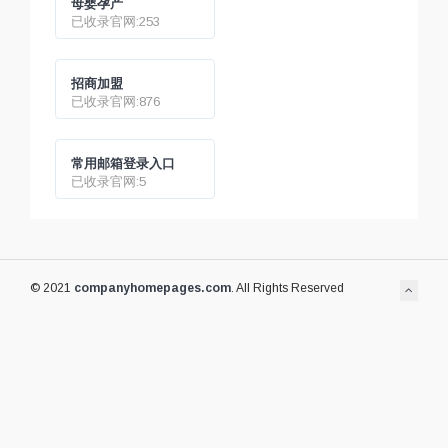
母婴孕产
已收录官网:253
招商加盟
已收录官网:876
常用邮箱登录入口
已收录官网:5
© 2021
companyhomepages.com
. All Rights Reserved