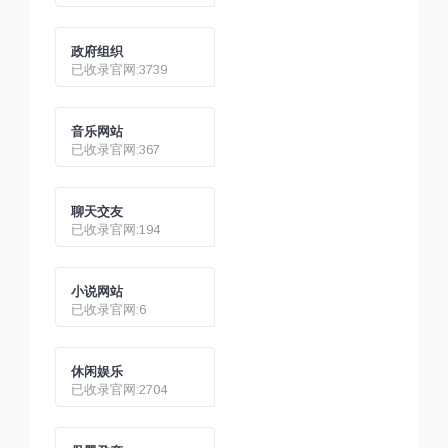
政府组织
已收录官网:3739
音乐网站
已收录官网:367
聊天交友
已收录官网:194
小说网站
已收录官网:6
休闲娱乐
已收录官网:2704