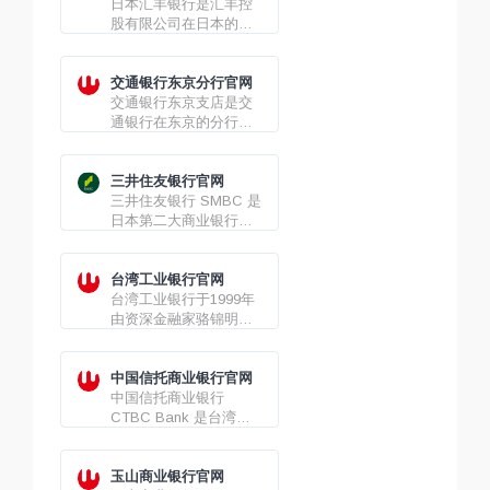
日本汇丰银行是汇丰控
股有限公司在日本的业
务覆盖。
交通银行东京分行官网
交通银行东京支店是交
通银行在东京的分行综
合业务联系方式营业时
间 平日9：00～16：
00 周六、周日及节假
三井住友银行官网
日、12/31～1/3 休息
三井住友银行 SMBC 是
邮 件
日本第二大商业银行、
business@bankcomm
世界十大商业银行之
.jp联系电话 03-3432-
一，总资产达100万亿日
1818 平日9：00～17：
元。
台湾工业银行官网
15 传 真 03-
台湾工业银行于1999年
3432-1824 个人住
由资深金融家骆锦明先
房按揭贷款联系方式联
生创立，至今一贯秉持
系 人 李 艳、中川 理
团队与专业精神，以
惠 中日文均可 邮 件
「荣誉、诚信、团队、
中国信托商业银行官网
创新、专业及绩效导
中国信托商业银行
nakagawa@bankcom
向」为企业核心价值，
CTBC Bank 是台湾最
m.jp联系电话 03-
追求永续的经营与卓越
大的民营银行，它是由
3432-1818 内线223 平
的成长，除专注于投资
辜振甫家族控股。
日9：00～17：15
银行业务，全力为客户
玉山商业银行官网