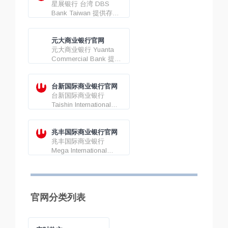
星展银行 台湾 DBS
Bank Taiwan 提供存
汇、投资理财、贷款、
信用卡、网银、保险及
各项优惠活动。
元大商业银行官网
元大商业银行 Yuanta
Commercial Bank 提供
企业、消费金融，存
款、外汇、信托、理
财、及证券下单等服
台新国际商业银行官网
务。
台新国际商业银行
Taishin International
Bank 是位于台湾台北
市的一家银行。
兆丰国际商业银行官网
兆丰国际商业银行
Mega International
Commercial Bank 是
Mega Financial
Holding Company旗下
子公司，它是台湾主要
官网分类列表
的银行之一。