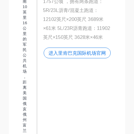
1757公顷 ，拥有两条跑道：
5R/23L沥青/混凝土跑道：
12102英尺×200英尺 3689米
×61米 5L/23R沥青跑道：11902
英尺×150英尺 3628米×46米
进入里肯巴克国际机场官网