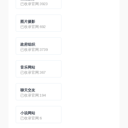
已收录官网:3923
图片摄影
已收录官网:692
政府组织
已收录官网:3739
音乐网站
已收录官网:367
聊天交友
已收录官网:194
小说网站
已收录官网:6