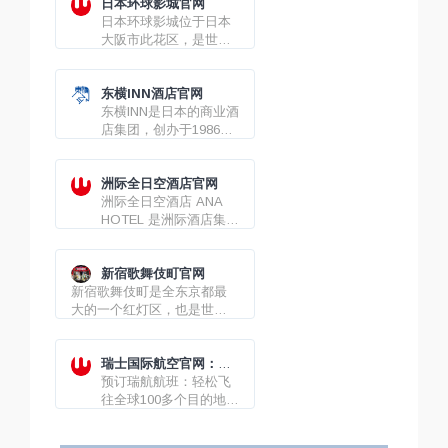
日本环球影城官网
日本环球影城位于日本
大阪市此花区，是世界3
个环球影城主题公园之
一，1998年10月28日由
美国动作演员、今加州
东横INN酒店官网
州长阿诺舒华辛力加主
东横INN是日本的商业酒
持动工仪式，2001年3
店集团，创办于1986年
月31日开幕。
1月。
洲际全日空酒店官网
洲际全日空酒店 ANA
HOTEL 是洲际酒店集团
与全日空航空公司合资
成立的日本洲际全日空
酒，是全球最大、拥有
新宿歌舞伎町官网
新宿歌舞伎町是全东京都最
客房数最多的酒店集团
大的一个红灯区，也是世界
之一，负责洲际and皇
闻名的情色场所，位于新宿
冠假日and假日酒店的
站东口。
经营。
瑞士国际航空官网：
SWISS官网
预订瑞航航班：轻松飞
往全球100多个目的地,
以最实惠的价格享受最
高规格的瑞士级服务。