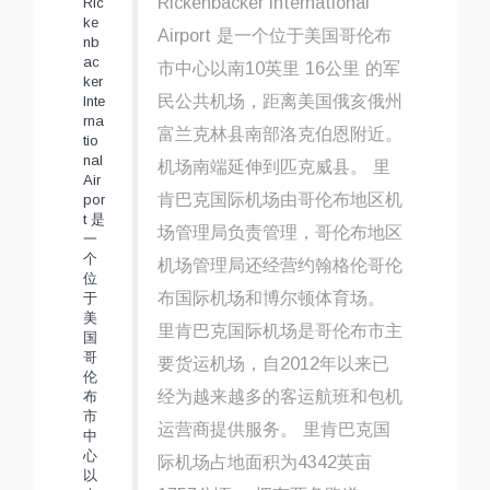
Rickenbacker International
Airport 是一个位于美国哥伦布
市中心以南10英里 16公里 的军
民公共机场，距离美国俄亥俄州
富兰克林县南部洛克伯恩附近。
机场南端延伸到匹克威县。 里
肯巴克国际机场由哥伦布地区机
场管理局负责管理，哥伦布地区
机场管理局还经营约翰格伦哥伦
布国际机场和博尔顿体育场。
里肯巴克国际机场是哥伦布市主
要货运机场，自2012年以来已
经为越来越多的客运航班和包机
运营商提供服务。 里肯巴克国
际机场占地面积为4342英亩