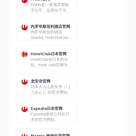
PANH是一家俄罗斯航
空公司，总部位于乌兰
乌德。
内罗毕斯坦利酒店官网
内罗毕斯坦利酒店
Stanley Hotel,Nairobi
是一家位于肯尼亚内罗
毕的五星级酒店。
HotelClub日本官网
HotelClub在日本的分
站，hotel club官网为
www.hotels.com
龙安寺官网
日本大云山龙安寺 りょ
うあんじ 的官方网站。
Expedia日本官网
Expedia旅游公司在日
本的官方网站。
Mapple 旅游向导官网