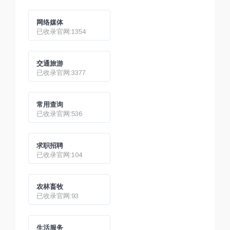
网络媒体
已收录官网:1354
交通旅游
已收录官网:3377
常用查询
已收录官网:536
求职招聘
已收录官网:104
农林畜牧
已收录官网:93
生活服务