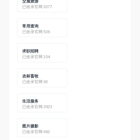
交通旅游
已收录官网:3377
常用查询
已收录官网:536
求职招聘
已收录官网:104
农林畜牧
已收录官网:93
生活服务
已收录官网:3923
图片摄影
已收录官网:692