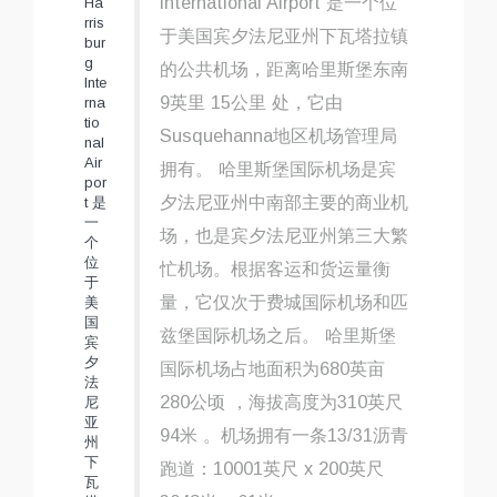
International Airport 是一个位
于美国宾夕法尼亚州下瓦塔拉镇
的公共机场，距离哈里斯堡东南
9英里 15公里 处，它由
Susquehanna地区机场管理局
拥有。 哈里斯堡国际机场是宾
夕法尼亚州中南部主要的商业机
场，也是宾夕法尼亚州第三大繁
忙机场。根据客运和货运量衡
量，它仅次于费城国际机场和匹
兹堡国际机场之后。 哈里斯堡
国际机场占地面积为680英亩
280公顷 ，海拔高度为310英尺
94米 。机场拥有一条13/31沥青
跑道：10001英尺 x 200英尺