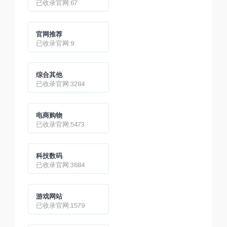
已收录官网:67
官网推荐
已收录官网:9
综合其他
已收录官网:3284
电商购物
已收录官网:5473
科技数码
已收录官网:3684
游戏网站
已收录官网:1579