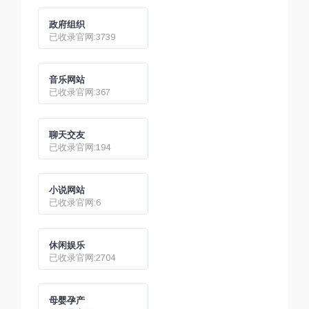
政府组织
已收录官网:3739
音乐网站
已收录官网:367
聊天交友
已收录官网:194
小说网站
已收录官网:6
休闲娱乐
已收录官网:2704
母婴孕产