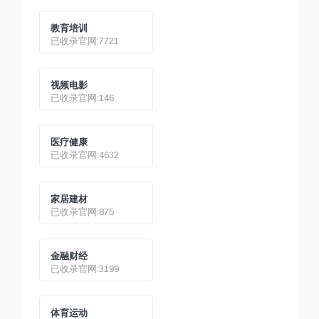
教育培训
已收录官网:7721
视频电影
已收录官网:146
医疗健康
已收录官网:4632
家居建材
已收录官网:875
金融财经
已收录官网:3199
体育运动