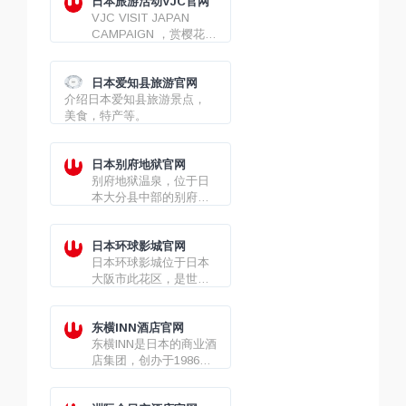
日本旅游活动VJC官网
VJC VISIT JAPAN
CAMPAIGN ，赏樱花？
泡温泉？滑雪？品尝美
味？自由行？各种行程
推荐，旅行秘诀，备用
日本爱知县旅游官网
介绍日本爱知县旅游景点，
最新的九州特集，滑雪
美食，特产等。
特集，圣诞节特集等最
新资讯，尽在魅力无穷
的日本旅游活动网站。
日本别府地狱官网
别府地狱温泉，位于日
本大分县中部的别府
县。
日本环球影城官网
日本环球影城位于日本
大阪市此花区，是世界3
个环球影城主题公园之
一，1998年10月28日由
美国动作演员、今加州
东横INN酒店官网
州长阿诺舒华辛力加主
东横INN是日本的商业酒
持动工仪式，2001年3
店集团，创办于1986年
月31日开幕。
1月。