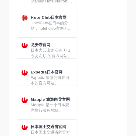
Stanley Hotel,Nairobi
是一家位于肯尼亚内罗
毕的五星级酒店。
HotelClub日本官网
HotelClub在日本的分
站，hotel club官网为
www.hotels.com
龙安寺官网
日本大云山龙安寺 りょ
うあんじ 的官方网站。
Expedia日本官网
Expedia旅游公司在日
本的官方网站。
Mapple 旅游向导官网
Mapple 是一个日本观
光旅行服务网站。
日本国土交通省官网
日本国土交通省的官方