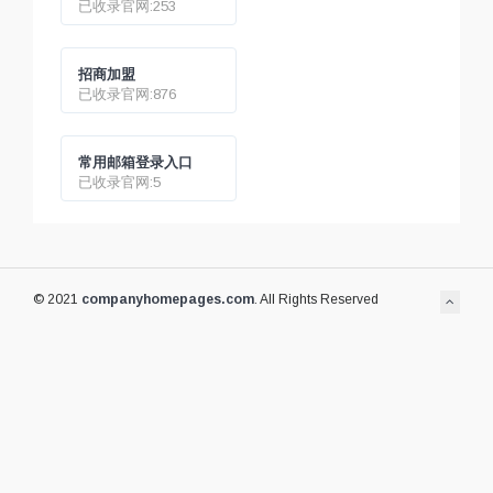
已收录官网:253
招商加盟
已收录官网:876
常用邮箱登录入口
已收录官网:5
© 2021
companyhomepages.com
. All Rights Reserved