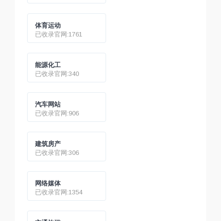
体育运动
已收录官网:1761
能源化工
已收录官网:340
汽车网站
已收录官网:906
建筑房产
已收录官网:306
网络媒体
已收录官网:1354