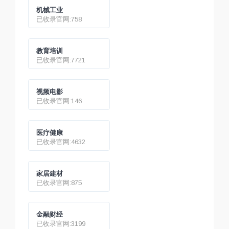
机械工业
已收录官网:758
教育培训
已收录官网:7721
视频电影
已收录官网:146
医疗健康
已收录官网:4632
家居建材
已收录官网:875
金融财经
已收录官网:3199