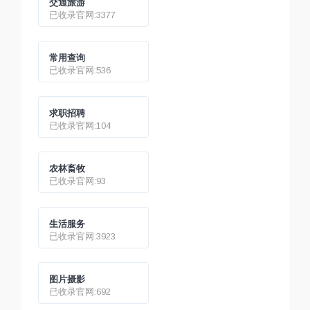
交通旅游
已收录官网:3377
常用查询
已收录官网:536
求职招聘
已收录官网:104
农林畜牧
已收录官网:93
生活服务
已收录官网:3923
图片摄影
已收录官网:692