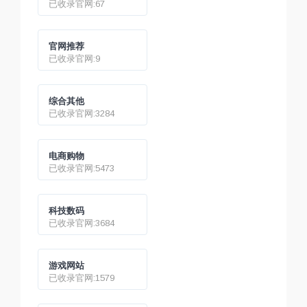
已收录官网:67
官网推荐
已收录官网:9
综合其他
已收录官网:3284
电商购物
已收录官网:5473
科技数码
已收录官网:3684
游戏网站
已收录官网:1579