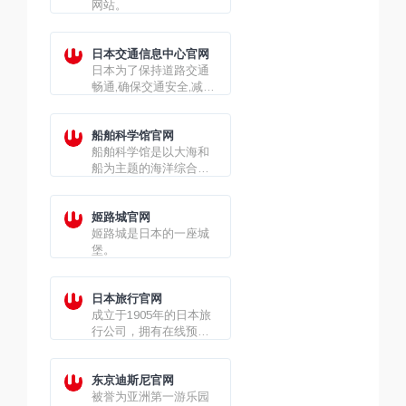
网站。
日本交通信息中心官网
日本为了保持道路交通
畅通,确保交通安全,减少
交通事故,早在八十年代
便成立了道路交通信息
中心。
船舶科学馆官网
船舶科学馆是以大海和
船为主题的海洋综合博
物馆，可了解船舶结构
与历史，以及海洋文
化。
姬路城官网
姬路城是日本的一座城
堡。
日本旅行官网
成立于1905年的日本旅
行公司，拥有在线预订
系统，不但可以查询全
日本西式酒店和日式旅
店的客房情况，而且还
东京迪斯尼官网
能享受预订服务。
被誉为亚洲第一游乐园