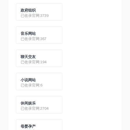
政府组织
已收录官网:3739
音乐网站
已收录官网:367
聊天交友
已收录官网:194
小说网站
已收录官网:6
休闲娱乐
已收录官网:2704
母婴孕产