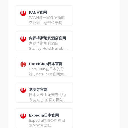
PANH官网
PANH是一家俄罗斯航
空公司，总部位于乌兰
乌德。
内罗毕斯坦利酒店官网
内罗毕斯坦利酒店
Stanley Hotel,Nairobi
是一家位于肯尼亚内罗
毕的五星级酒店。
HotelClub日本官网
HotelClub在日本的分
站，hotel club官网为
www.hotels.com
龙安寺官网
日本大云山龙安寺 りょ
うあんじ 的官方网站。
Expedia日本官网
Expedia旅游公司在日
本的官方网站。