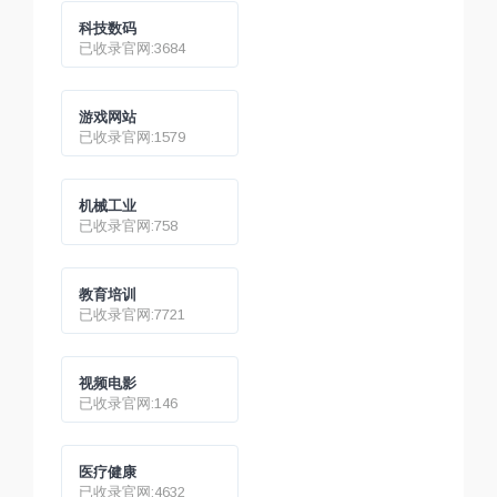
科技数码
已收录官网:3684
游戏网站
已收录官网:1579
机械工业
已收录官网:758
教育培训
已收录官网:7721
视频电影
已收录官网:146
医疗健康
已收录官网:4632