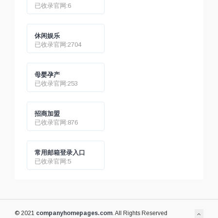
已收录官网:6
休闲娱乐
已收录官网:2704
母婴孕产
已收录官网:253
招商加盟
已收录官网:876
常用邮箱登录入口
已收录官网:5
© 2021
companyhomepages.com
. All Rights Reserved