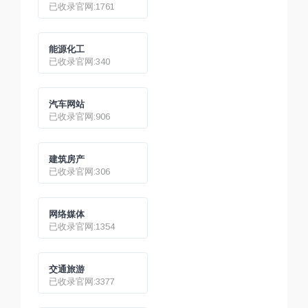
已收录官网:1761
能源化工
已收录官网:340
汽车网站
已收录官网:906
建筑房产
已收录官网:306
网络媒体
已收录官网:1354
交通旅游
已收录官网:3377