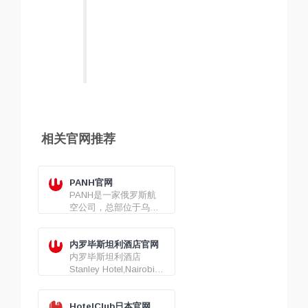
相关官网推荐
PANH官网
PANH是一家俄罗斯航
空公司，总部位于乌兰
乌德。
内罗毕斯坦利酒店官网
内罗毕斯坦利酒店
Stanley Hotel,Nairobi
是一家位于肯尼亚内罗
毕的五星级酒店。
HotelClub日本官网