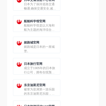
日本为了保持道路交通
畅通,确保交通安全,减少
交通事故,早在八十年代
便成立了道路交通信息
中心。
船舶科学馆官网
船舶科学馆是以大海和
船为主题的海洋综合博
物馆，可了解船舶结构
与历史，以及海洋文
化。
姬路城官网
姬路城是日本的一座城
堡。
日本旅行官网
成立于1905年的日本旅
行公司，拥有在线预订
系统，不但可以查询全
日本西式酒店和日式旅
店的客房情况，而且还
东京迪斯尼官网
能享受预订服务。
被誉为亚洲第一游乐园
的东京迪斯尼乐园，依
照美国迪斯尼乐园而修
建。