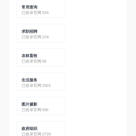
常用查询
已收录官网:536
求职招聘
已收录官网:104
农林畜牧
已收录官网:93
生活服务
已收录官网:3923
图片摄影
已收录官网:692
政府组织
已收录官网:3739