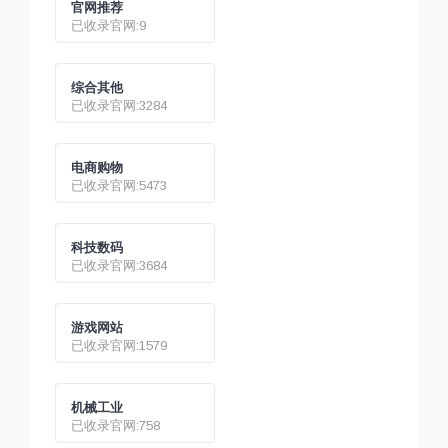
官网推荐
已收录官网:9
综合其他
已收录官网:3284
电商购物
已收录官网:5473
科技数码
已收录官网:3684
游戏网站
已收录官网:1579
机械工业
已收录官网:758