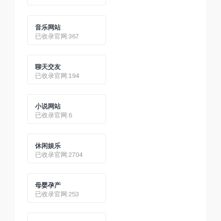
音乐网站
已收录官网:367
聊天交友
已收录官网:194
小说网站
已收录官网:6
休闲娱乐
已收录官网:2704
母婴孕产
已收录官网:253