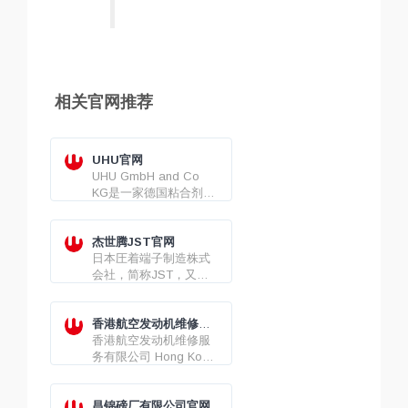
相关官网推荐
UHU官网
UHU GmbH and Co
KG是一家德国粘合剂产
品制造商，总部位于
Bühl。公司口号是不要
说胶水，说UHU！。
杰世腾JST官网
日本圧着端子制造株式
会社，简称JST，又名
杰世腾
香港航空发动机维修服
务有限公司官网
香港航空发动机维修服
务有限公司 Hong Kong
Aero Engine Services
Limited，HAESL 提供
航空发动机维修服务。
昌锦磅厂有限公司官网