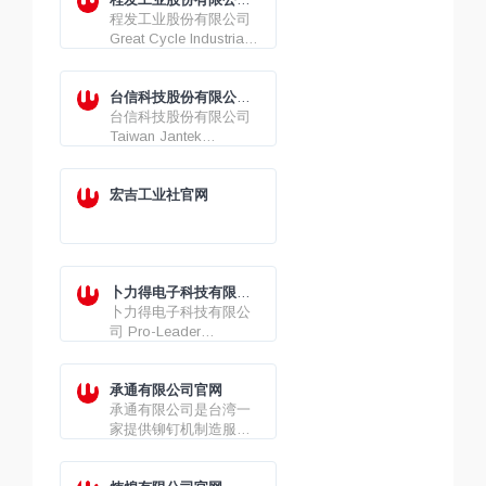
官网
程发工业股份有限公司
Great Cycle Industrial
Co,LTD. 专营汽、机车
零件、电子零件、冲
床、五金等加工制造厂,
台信科技股份有限公司
并专门生产背板与灯
官网
台信科技股份有限公司
罩。
Taiwan Jantek
Electronics., Ltd. 是台湾
一家生产门禁，门禁安
全系统，电子螺栓，指
宏吉工业社官网
纹读取器的公司。
卜力得电子科技有限公
司官网
卜力得电子科技有限公
司 Pro-Leader
Electronic Co 制造精油
气雾机，喷雾消毒机，
超音波烟雾器产品。
承通有限公司官网
承通有限公司是台湾一
家提供铆钉机制造服务
的公司。