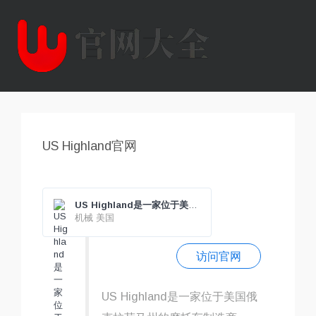
US Highland官网
US Highland是一家位于美国
俄克拉荷马州的摩托车制造
机械 美国
商。
访问官网
US Highland是一家位于美国俄