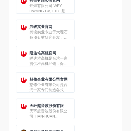
炜煌有限公司官网
炜煌有限公司 WEY
HWANG Co, LTD. 是台
湾一家制造绕线机及焊
锡机的公司。
兴竣实业官网
兴竣实业专业于大理石
各项石材研究开发，及
塑胶日用品、石材制
品、机械五金零件、卫
浴设备、陶瓷制品、安
陞达堆高机官网
全插座、开关系列等各
陞达堆高机是台湾一家
类制造研究。
提供堆高机经销，保养
维修，零件供应服务的
公司。
慈修企业有限公司官网
慈修企业有限公司是台
湾一家专门制造各式纺
织高温染纱管及塑钢錬
条承制的公司。
天环超音波股份有限公
司官网
天环超音波股份有限公
司 TIAN-HUAN
ULTRASONIC Co,LTD
生产超音波塑胶熔接