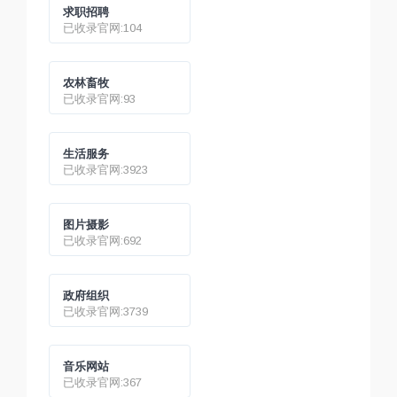
求职招聘
已收录官网:104
农林畜牧
已收录官网:93
生活服务
已收录官网:3923
图片摄影
已收录官网:692
政府组织
已收录官网:3739
音乐网站
已收录官网:367