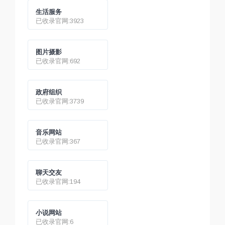
生活服务
已收录官网:3923
图片摄影
已收录官网:692
政府组织
已收录官网:3739
音乐网站
已收录官网:367
聊天交友
已收录官网:194
小说网站
已收录官网:6