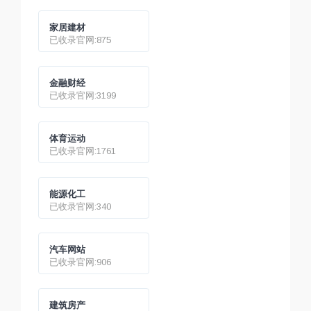
家居建材
已收录官网:875
金融财经
已收录官网:3199
体育运动
已收录官网:1761
能源化工
已收录官网:340
汽车网站
已收录官网:906
建筑房产