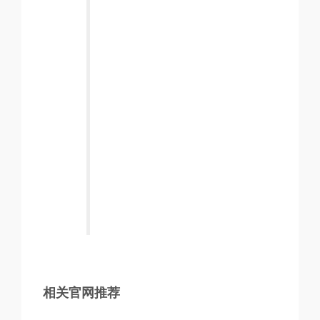
相关官网推荐