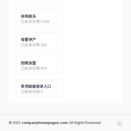
休闲娱乐
已收录官网:2704
母婴孕产
已收录官网:253
招商加盟
已收录官网:876
常用邮箱登录入口
已收录官网:5
© 2021
companyhomepages.com
. All Rights Reserved