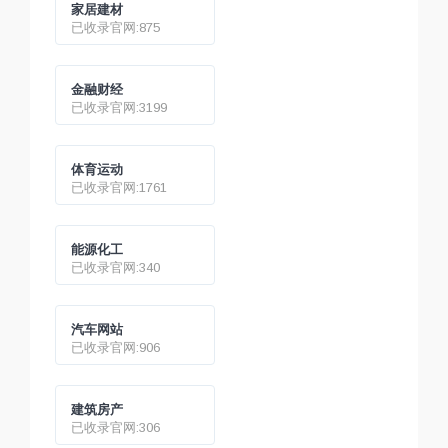
家居建材
已收录官网:875
金融财经
已收录官网:3199
体育运动
已收录官网:1761
能源化工
已收录官网:340
汽车网站
已收录官网:906
建筑房产
已收录官网:306