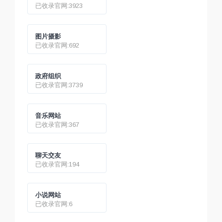
已收录官网:3923
图片摄影
已收录官网:692
政府组织
已收录官网:3739
音乐网站
已收录官网:367
聊天交友
已收录官网:194
小说网站
已收录官网:6