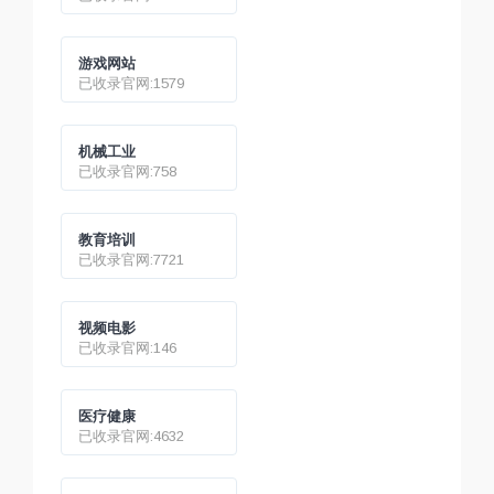
游戏网站
已收录官网:1579
机械工业
已收录官网:758
教育培训
已收录官网:7721
视频电影
已收录官网:146
医疗健康
已收录官网:4632