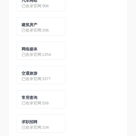
汽车网站
已收录官网:906
建筑房产
已收录官网:306
网络媒体
已收录官网:1354
交通旅游
已收录官网:3377
常用查询
已收录官网:536
求职招聘
已收录官网:104