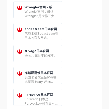
Wrangler官网 - 威格
Wrangler 是世界三大
Wrangler官网，威格
牛仔裤品牌之一
Wrangler 是世界三大牛
仔裤品牌之一
sodastream日本官网
气泡水机Sodastream在
日本的官方网站。
trivago日本官网
trivago在日本的分站。
海瑞温斯顿日本官网
美国著名珠宝品牌海瑞
温斯顿 Harry Winston
在日本的官方网站。
Forever21日本官网
Forever21日本是
Forever21公司在日本开
设的分店。