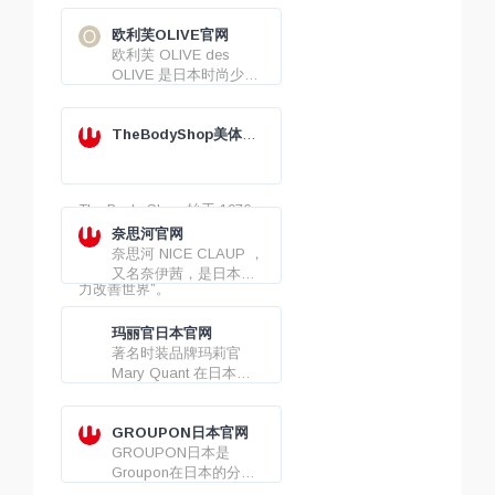
欧利芙OLIVE官网
欧利芙 OLIVE des
OLIVE 是日本时尚少女
品牌。
TheBodyShop美体小
铺日本官网
The Body Shop 始于 1976
年，当时 Anita Roddick 在
奈思河官网
英国布莱顿开设了一家天然
奈思河 NICE CLAUP ，
化妆品店，她坚信“公司有能
又名奈伊茜，是日本上
力改善世界”。
市公司的服装品牌，在
日本有超过110家零售
点，同样在亚洲地区也
玛丽官日本官网
分布着百家零售店。
著名时装品牌玛莉官
Mary Quant 在日本的
官方网站。
GROUPON日本官网
GROUPON日本是
Groupon在日本的分公
司，Groupon最早成立