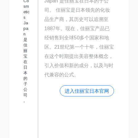
Japan 是佳丽宝在日本的子公
司。 佳丽宝是日本领先的化妆
品生产商，其历史可以追溯至
1887年。现在，佳丽宝产品已
经销售到全球50多个国家和地
区。21世纪第一个十年，佳丽宝
在这个时期提出美容整体概念，
引入价值和新的成分，以及与时
代兼容的公式。
进入佳丽宝日本官网