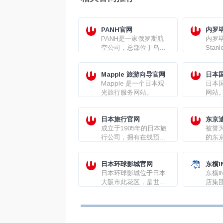
PANH官网
内罗
PANH是一家俄罗斯航
内罗
空公司，总部位于乌兰
Stanl
乌德。
是一
毕的
Mapple 旅游向导官网
日本
Mapple 是一个日本观
日本
光旅行服务网站。
网站
日本旅行官网
东京
成立于1905年的日本旅
被誉
行公司，拥有在线预订
的东
系统，不但可以查询全
照美
日本西式酒店和日式旅
建。
店的客房情况，而且还
日本环球影城官网
东横I
能享受预订服务。
日本环球影城位于日本
东横I
大阪市此花区，是世界3
店集团
个环球影城主题公园之
1月。
一，1998年10月28日由
美国动作演员、今加州
州长阿诺舒华辛力加主