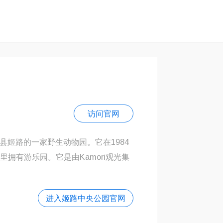
访问官网
日本兵库县姬路的一家野生动物园。它在1984
拥有游乐园。它是由Kamori观光集
进入姬路中央公园官网