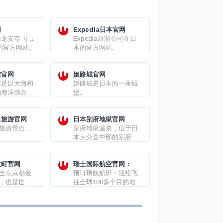
网
Expedia日本官网
龙安寺 りょ
Expedia旅游公司在日
的官方网站。
本的官方网站。
馆官网
姬路城官网
馆是以大海和
姬路城是日本的一座城
的海洋综合博
堡。
了解船舶结构
以及海洋文
县旅游官网
日本别府地狱官网
旅游景点，
别府地狱温泉，位于日
本大分县中部的别府
县。
伎町官网
瑞士国际航空官网：
全东京都最
SWISS官网
预订瑞航航班：轻松飞
，也是世界
往全球100多个目的地,
，位于新宿
以最实惠的价格享受最
高规格的瑞士级服务。