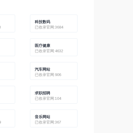
科技数码
3
已收录官网:3684
医疗健康
已收录官网:4632
汽车网站
已收录官网:906
求职招聘
已收录官网:104
音乐网站
9
已收录官网:367