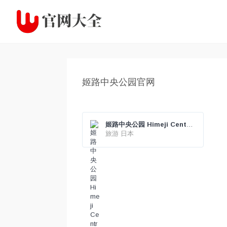
姬路中央公园官网
姬路中央公园 Himeji Central
Park 是位于日本兵库县姬路的
旅游 日本
一家野生动物园。