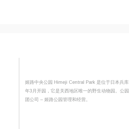
姬路中央公园 Himeji Central Park 是位于
年3月开园，它是关西地区唯一的野生动物园。公园里
团公司 – 姬路公园管理和经营。