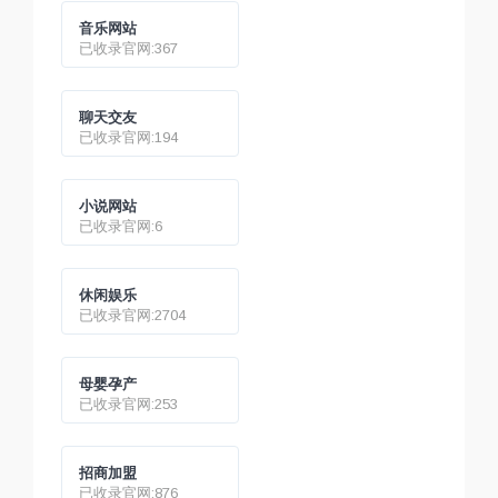
音乐网站
已收录官网:367
聊天交友
已收录官网:194
小说网站
已收录官网:6
休闲娱乐
已收录官网:2704
母婴孕产
已收录官网:253
招商加盟
已收录官网:876