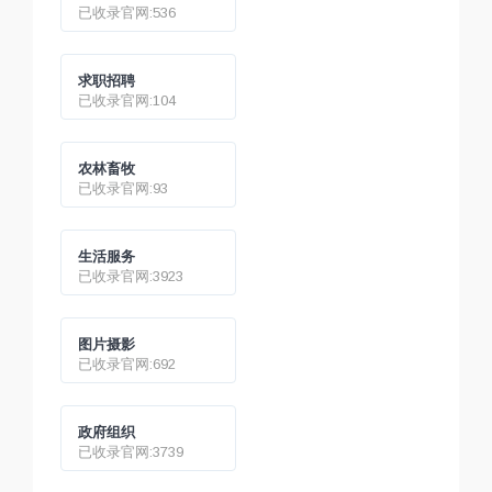
已收录官网:536
求职招聘
已收录官网:104
农林畜牧
已收录官网:93
生活服务
已收录官网:3923
图片摄影
已收录官网:692
政府组织
已收录官网:3739