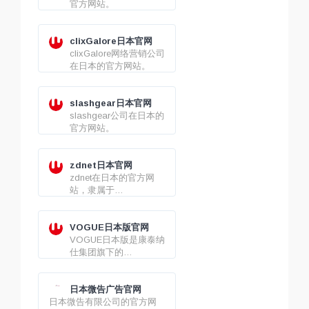
官方网站。
clixGalore日本官网
clixGalore网络营销公司
在日本的官方网站。
slashgear日本官网
slashgear公司在日本的
官方网站。
zdnet日本官网
zdnet在日本的官方网
站，隶属于
CBSinteractive旗下。
VOGUE日本版官网
VOGUE日本版是康泰纳
仕集团旗下的
《VOGUE》的日本版
本。
日本微告广告官网
日本微告有限公司的官方网