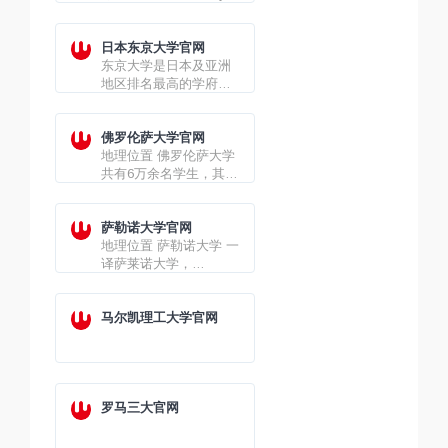
是日本的一所私立大
学。
日本东京大学官网
东京大学是日本及亚洲
地区排名最高的学府，
也是世界前50大学之
一，前身是明治时期创
办的东京开成学校和东
佛罗伦萨大学官网
京医科学校。
地理位置 佛罗伦萨大学
共有6万余名学生，其中
一万三千余人是入学新
生。
萨勒诺大学官网
地理位置 萨勒诺大学 一
译萨莱诺大学，
UniversitàdegliStudidiS
alerno 设在意大利南部
的坎帕尼亚大区沿海城
马尔凯理工大学官网
市萨勒诺。
罗马三大官网