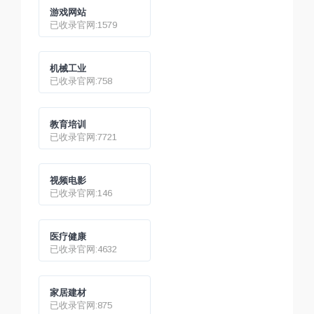
游戏网站
已收录官网:1579
机械工业
已收录官网:758
教育培训
已收录官网:7721
视频电影
已收录官网:146
医疗健康
已收录官网:4632
家居建材
已收录官网:875