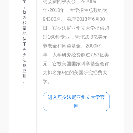
纳会费的校友会。在2009
年-2010年，大学招生总数约为
94300名。 截至2013年6月30
日，宾夕法尼亚州立大学提供超
过160种专业，管理20.3亿美元
养老金和同类基金。2009财
年，大学研究经费超过7.53亿美
元。它被美国国家科学基金会评
为排名第9位的美国研究经费大
学。
进入宾夕法尼亚州立大学官
网