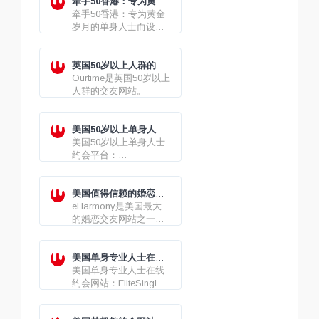
球一千六百万会员。
牵手50香港：专为黄金
岁月的单身人士而设的
牵手50香港：专为黄金
交友网站官网
岁月的单身人士而设的
交友网站官网
英国50岁以上人群的交
友网站：Ourtime官网
Ourtime是英国50岁以上
人群的交友网站。
美国50岁以上单身人士
约会平台：
美国50岁以上单身人士
SilverSingles官网
约会平台：
SilverSingles官网
美国值得信赖的婚恋交
友网站：eHarmony官
eHarmony是美国最大
网
的婚恋交友网站之一，
由婚恋研究的心理学家
Neil Clark Warren博士
创建，专门致力于促成
美国单身专业人士在线
那种以结婚为目标的严
约会网站：
美国单身专业人士在线
肃关系。
EliteSingles官网
约会网站：EliteSingles
官网