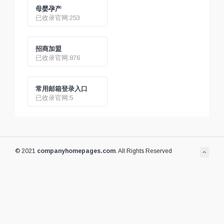
母婴孕产
已收录官网:253
招商加盟
已收录官网:876
常用邮箱登录入口
已收录官网:5
© 2021
companyhomepages.com
. All Rights Reserved