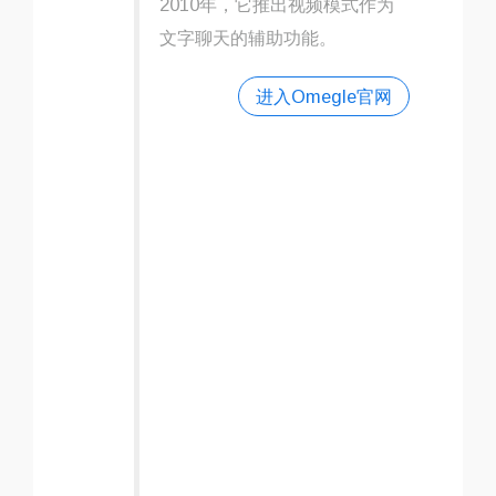
2010年，它推出视频模式作为
文字聊天的辅助功能。
进入Omegle官网