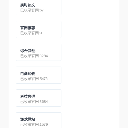
实时热文
已收录官网:67
官网推荐
已收录官网:9
综合其他
已收录官网:3284
电商购物
已收录官网:5473
科技数码
已收录官网:3684
游戏网站
已收录官网:1579