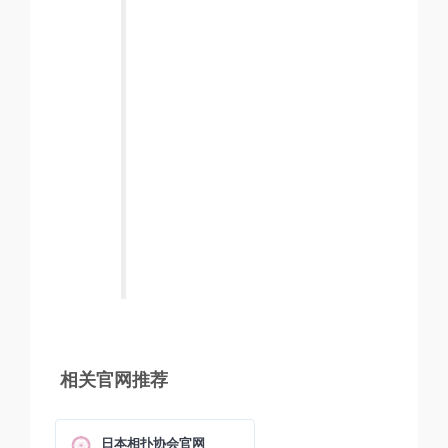
相关官网推荐
日本相扑协会官网