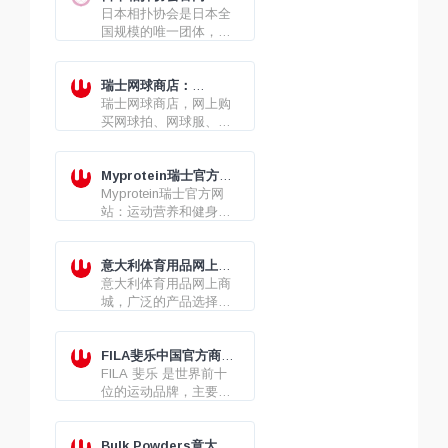
日本相扑协会是日本全
国规模的唯一团体，负
责相扑的职业和商业运
作，隶属于文部科学
省。
瑞士网球商店：
Tennis-Point官网
瑞士网球商店，网上购
买网球拍、网球服、网
球鞋、网球袋和配件。
Myprotein瑞士官方网
站：运动营养和健身网
Myprotein瑞士官方网
上商店官网
站：运动营养和健身网
上商店官网
意大利体育用品网上商
城：Nencini Sport官
意大利体育用品网上商
网
城，广泛的产品选择，
包括各类体育项目装
备、运动服装、鞋类、
体育科技、健身器材、
FILA斐乐中国官方商
户外装备、补充剂。
城：意大利运动品牌官
FILA 斐乐 是世界前十
网
位的运动品牌，主要从
事网球、滑雪、高尔
夫、瑜珈、赛车等高雅
运动相关产品的开发。
Bulk Powders意大