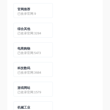
官网推荐
已收录官网:9
综合其他
已收录官网:3284
电商购物
已收录官网:5473
科技数码
已收录官网:3684
游戏网站
已收录官网:1579
机械工业