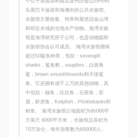
个位于美国加利福尼亚州旧金山39号码
头英巴卡迪诺和海滩街的公共水族馆。
水族馆主要收集、饲养和展览旧金山湾
和邻近水域的当地水产动物。海湾水族
馆是海湾研究所子公司，也是动物园和
水族馆协会认可成员。 海湾水族馆拥有
超过50鲨鱼种类，包括：sevengill
sharks，鲨鱼豹，soupfins，白斑角
鲨，brown smoothhounds和天使鲨
鱼。它还拥有成千上万的其他动物，其
中包括：鳗鱼，比目鱼，石斑鱼，苏
眉，虾虎鱼，Kelpfish，Pricklebacks和
鲟鱼。 海湾水族馆占地面积为65000平
方英尺 6000平方米 ，水族馆总容积为
70万加仑，每年游客数为600000人。