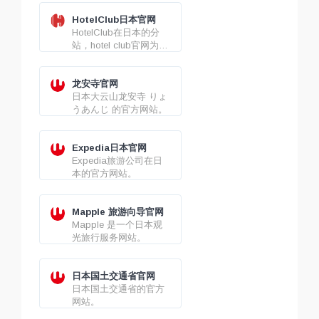
毕的五星级酒店。
HotelClub日本官网
HotelClub在日本的分
站，hotel club官网为
www.hotels.com
龙安寺官网
日本大云山龙安寺 りょ
うあんじ 的官方网站。
Expedia日本官网
Expedia旅游公司在日
本的官方网站。
Mapple 旅游向导官网
Mapple 是一个日本观
光旅行服务网站。
日本国土交通省官网
日本国土交通省的官方
网站。