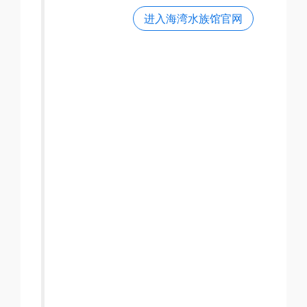
进入海湾水族馆官网