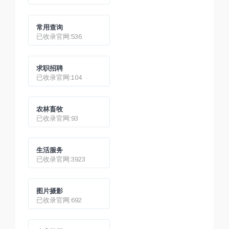
常用查询
已收录官网:536
求职招聘
已收录官网:104
农林畜牧
已收录官网:93
生活服务
已收录官网:3923
图片摄影
已收录官网:692