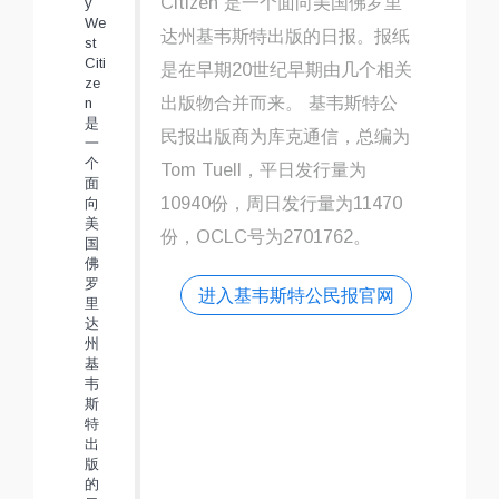
Citizen 是一个面向美国佛罗里
达州基韦斯特出版的日报。报纸
是在早期20世纪早期由几个相关
出版物合并而来。 基韦斯特公
民报出版商为库克通信，总编为
Tom Tuell，平日发行量为
10940份，周日发行量为11470
份，OCLC号为2701762。
进入基韦斯特公民报官网