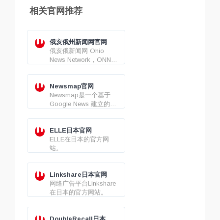
相关官网推荐
俄亥俄州新闻网官网
俄亥俄新闻网 Ohio
News Network，ONN
是美国一家经营无线电
业务和前电视和广播新
闻网。
Newsmap官网
Newsmap是一个基于
Google News 建立的新
闻聚合站点，页面采用
Flash 构建。
ELLE日本官网
ELLE在日本的官方网
站。
Linkshare日本官网
网络广告平台Linkshare
在日本的官方网站。
DoubleRecall日本官