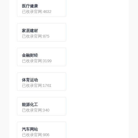
医疗健康
已收录官网:4632
家居建材
已收录官网:875
金融财经
已收录官网:3199
体育运动
已收录官网:1761
能源化工
已收录官网:340
汽车网站
已收录官网:906