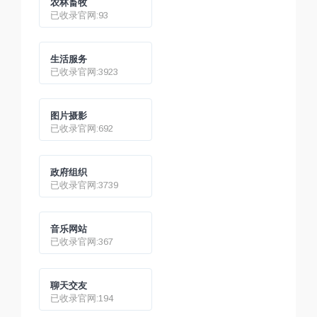
农林畜牧
已收录官网:93
生活服务
已收录官网:3923
图片摄影
已收录官网:692
政府组织
已收录官网:3739
音乐网站
已收录官网:367
聊天交友
已收录官网:194