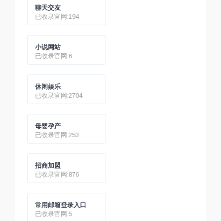
聊天交友
已收录官网:194
小说网站
已收录官网:6
休闲娱乐
已收录官网:2704
母婴孕产
已收录官网:253
招商加盟
已收录官网:876
常用邮箱登录入口
已收录官网:5