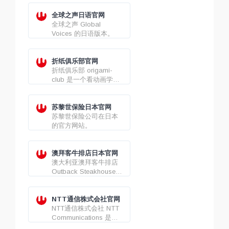
全球之声日语官网
全球之声 Global
Voices 的日语版本。
折纸俱乐部官网
折纸俱乐部 origami-
club 是一个看动画学折
纸教学平台。
苏黎世保险日本官网
苏黎世保险公司在日本
的官方网站。
澳拜客牛排店日本官网
澳大利亚澳拜客牛排店
Outback Steakhouse
在日本的官方网站。
NTT通信株式会社官网
NTT通信株式会社 NTT
Communications 是全
球最大的电信运营商之