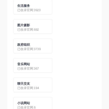
生活服务
已收录官网:3923
图片摄影
已收录官网:692
政府组织
已收录官网:3739
音乐网站
已收录官网:367
聊天交友
已收录官网:194
小说网站
已收录官网:6