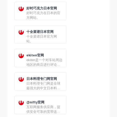
一的NTT集团 Nippon
Telegraph and
好时巧克力日本官网
Telephone
好时巧克力在日本的官
Corporation，日本电信
方网站。
电话株式会社 全资控股
的子集团公司，成立于
1999年，总部位于日本
十全菜谱日本官网
东京。
十全菜谱日本官方网
站。
ekiten官网
ekiten是一个对车站周边
地区的商店进行评论和
排名的网站。
日本料理专门网官网
日本料理专门网是全球
最强大的中文日本料理
交流门户网站，建于
2000年。
@nifty官网
互联网服务供应商，提
供安全可靠的宽带连接
服务。