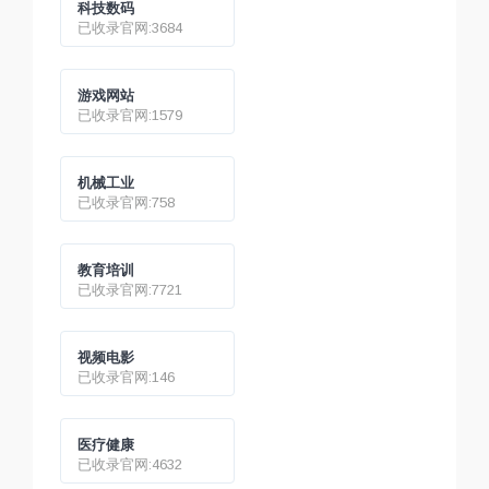
科技数码
已收录官网:3684
游戏网站
已收录官网:1579
机械工业
已收录官网:758
教育培训
已收录官网:7721
视频电影
已收录官网:146
医疗健康
已收录官网:4632