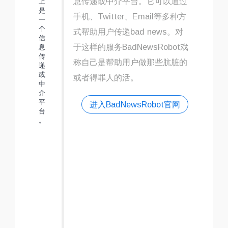
息传递或中介平台。它可以通过
手机、Twitter、Email等多种方
式帮助用户传递bad news。对
于这样的服务BadNewsRobot戏
称自己是帮助用户做那些肮脏的
或者得罪人的活。
进入BadNewsRobot官网