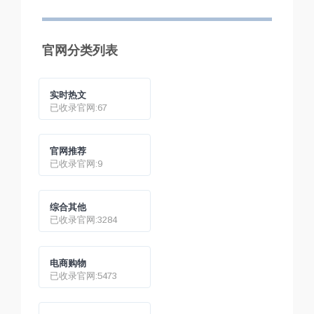
官网分类列表
实时热文
已收录官网:67
官网推荐
已收录官网:9
综合其他
已收录官网:3284
电商购物
已收录官网:5473