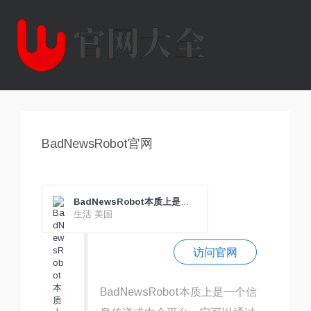
BadNewsRobot官网
BadNewsRobot本质上是一
个信息传递或中介平台。
生活 美国
访问官网
BadNewsRobot本质上是一个信