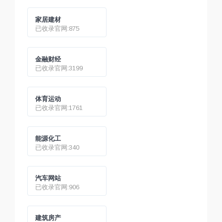
家居建材
已收录官网:875
金融财经
已收录官网:3199
体育运动
已收录官网:1761
能源化工
已收录官网:340
汽车网站
已收录官网:906
建筑房产