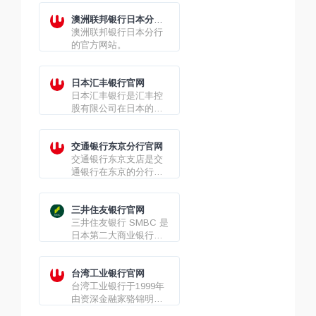
澳洲联邦银行日本分行
官网
澳洲联邦银行日本分行
的官方网站。
日本汇丰银行官网
日本汇丰银行是汇丰控
股有限公司在日本的业
务覆盖。
交通银行东京分行官网
交通银行东京支店是交
通银行在东京的分行综
合业务联系方式营业时
间 平日9：00～16：
00 周六、周日及节假
三井住友银行官网
日、12/31～1/3 休息
三井住友银行 SMBC 是
邮 件
日本第二大商业银行、
business@bankcomm
世界十大商业银行之
.jp联系电话 03-3432-
一，总资产达100万亿日
1818 平日9：00～17：
元。
台湾工业银行官网
15 传 真 03-
台湾工业银行于1999年
3432-1824 个人住
由资深金融家骆锦明先
房按揭贷款联系方式联
生创立，至今一贯秉持