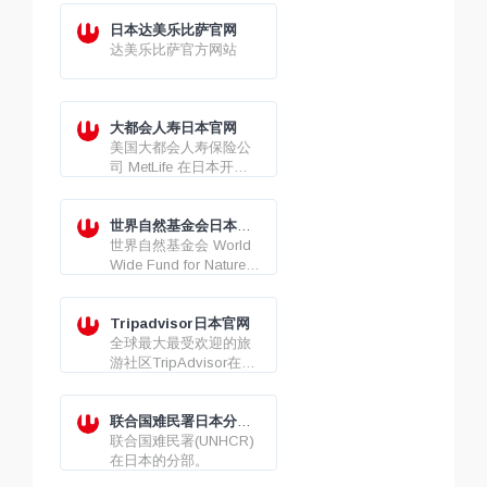
彩种的电话投注购买彩
票业务。
日本达美乐比萨官网
达美乐比萨官方网站
大都会人寿日本官网
美国大都会人寿保险公
司 MetLife 在日本开设
的分公司的官方网站。
世界自然基金会日本官
网
世界自然基金会 World
Wide Fund for Nature，
简称WWF 在日本的分
站。
Tripadvisor日本官网
全球最大最受欢迎的旅
游社区TripAdvisor在日
本的分站。
联合国难民署日本分部
官网
联合国难民署(UNHCR)
在日本的分部。