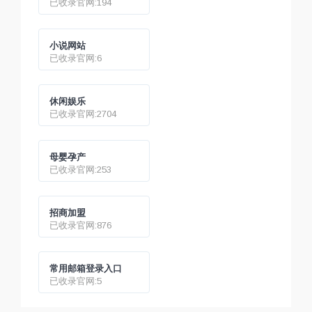
已收录官网:194
小说网站
已收录官网:6
休闲娱乐
已收录官网:2704
母婴孕产
已收录官网:253
招商加盟
已收录官网:876
常用邮箱登录入口
已收录官网:5