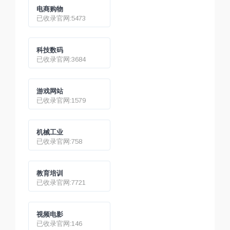
电商购物
已收录官网:5473
科技数码
已收录官网:3684
游戏网站
已收录官网:1579
机械工业
已收录官网:758
教育培训
已收录官网:7721
视频电影
已收录官网:146