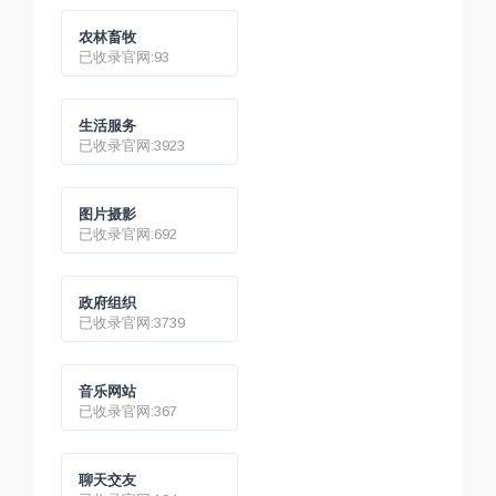
农林畜牧
已收录官网:93
生活服务
已收录官网:3923
图片摄影
已收录官网:692
政府组织
已收录官网:3739
音乐网站
已收录官网:367
聊天交友