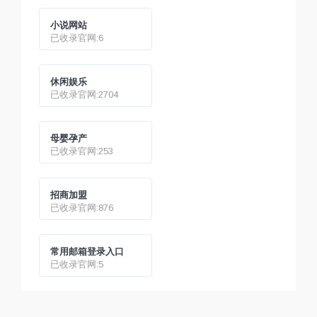
小说网站
已收录官网:6
休闲娱乐
已收录官网:2704
母婴孕产
已收录官网:253
招商加盟
已收录官网:876
常用邮箱登录入口
已收录官网:5