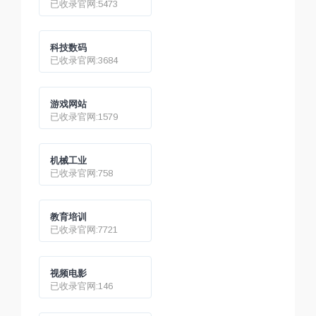
已收录官网:5473
科技数码
已收录官网:3684
游戏网站
已收录官网:1579
机械工业
已收录官网:758
教育培训
已收录官网:7721
视频电影
已收录官网:146