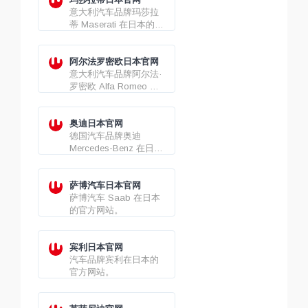
意大利汽车品牌玛莎拉
蒂 Maserati 在日本的官
方网站。
阿尔法罗密欧日本官网
意大利汽车品牌阿尔法·
罗密欧 Alfa Romeo 在
日本的官方网站。
奥迪日本官网
德国汽车品牌奥迪
Mercedes-Benz 在日本
的官方网站。
萨博汽车日本官网
萨博汽车 Saab 在日本
的官方网站。
宾利日本官网
汽车品牌宾利在日本的
官方网站。