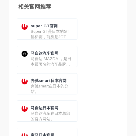
相关官网推荐
super GT官网
Super GT是日本的GT
锦标赛，前身是JGTC
全日本GT选手权大赛
。
马自达汽车官网
马自达 MAZDA ，是日
本最著名的汽车品牌之
一，日本第四大汽车制
造商，是世界著名汽车
品牌，是世界上唯一研
奔驰smart日本官网
发和生产转子发动机的
奔驰smart在日本的分
汽车公司。
站。
马自达日本官网
马自达汽车在日本总部
的官方网站。
宝马日本官网