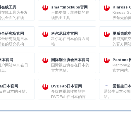
料在线工具
smartmockups官网
Kinross
料在线工具为开发
不能更快，超便捷的在
Kinross
提供全面的在线工
线贴图工具
界领先的
已开发工具270款,
smartmockups
司。
发工具,运维工具,
具,seo站长工具
综合研究所官网
科尔尼日本官网
夏威夷航
好用,方便的在线工
综合研究所是日本
科尔尼在日本的官方网
网
夏威夷航
.
著名的研究机构，
站
的官方网
前身是野村证券公
查部，1965年4
日正式成立，是日本
日本官网
国际铜业协会日本官网
Panton
的管理咨询公司。
门户网站AOL在日
国际铜业协会在日本的
Panton
站点。
官方网站。
官方网站
Pal日本官网
DVDFab日本官网
爱普生日
Pal在日本的分站。
多媒体视频转换软件
爱普生日本公司
DVDFab在日本的官方
站。
网站。