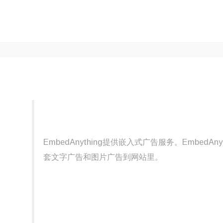
EmbedAnything提供嵌入式广告服务。EmbedA
套文字广告和图片广告到网站里。