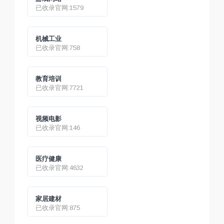
已收录官网:1579
机械工业
已收录官网:758
教育培训
已收录官网:7721
视频电影
已收录官网:146
医疗健康
已收录官网:4632
家居建材
已收录官网:875