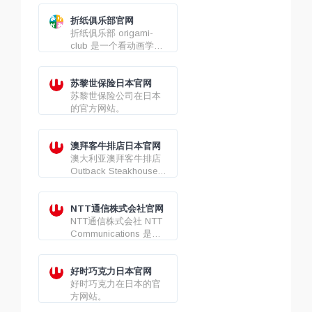
折纸俱乐部官网
折纸俱乐部 origami-
club 是一个看动画学折
纸教学平台。
苏黎世保险日本官网
苏黎世保险公司在日本
的官方网站。
澳拜客牛排店日本官网
澳大利亚澳拜客牛排店
Outback Steakhouse
在日本的官方网站。
NTT通信株式会社官网
NTT通信株式会社 NTT
Communications 是全
球最大的电信运营商之
一的NTT集团 Nippon
Telegraph and
好时巧克力日本官网
Telephone
好时巧克力在日本的官
Corporation，日本电信
方网站。
电话株式会社 全资控股