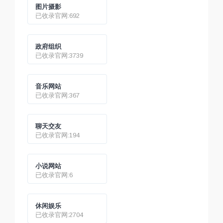
图片摄影
已收录官网:692
政府组织
已收录官网:3739
音乐网站
已收录官网:367
聊天交友
已收录官网:194
小说网站
已收录官网:6
休闲娱乐
已收录官网:2704