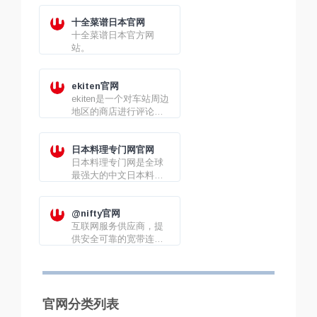
的子集团公司，成立于
1999年，总部位于日本
十全菜谱日本官网
东京。
十全菜谱日本官方网
站。
ekiten官网
ekiten是一个对车站周边
地区的商店进行评论和
排名的网站。
日本料理专门网官网
日本料理专门网是全球
最强大的中文日本料理
交流门户网站，建于
2000年。
@nifty官网
互联网服务供应商，提
供安全可靠的宽带连接
服务。
官网分类列表