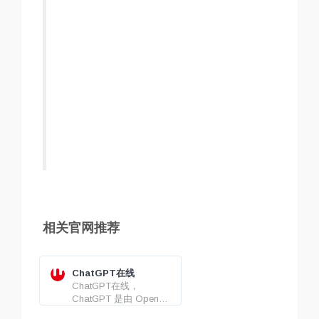
相关官网推荐
ChatGPT在线
ChatGPT在线，
ChatGPT 是由 OpenAI
训练的高级 AI 聊天机器