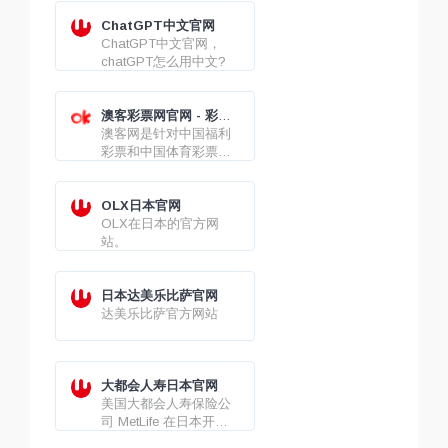
人，它以对话方式进行
交互。
ChatGPT中文官网
ChatGPT中文官网，
chatGPT怎么用中文?
澳客彩票网官网 - 彩票
合买代购交易平台
澳客网是针对中国福利
彩票和中国体育彩票开
展电话投注的互联网彩
票合买代购交易平台，
为彩民提供福彩3D彩
OLX日本官网
票、双色球彩票、北京
OLX在日本的官方网
单场彩票、足球彩票、
站。
体育彩票、福利彩票等
彩种的电话投注购买彩
票业务。
日本达美乐比萨官网
达美乐比萨官方网站
大都会人寿日本官网
美国大都会人寿保险公
司 MetLife 在日本开设
的分公司的官方网站。