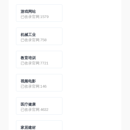
游戏网站
已收录官网:1579
机械工业
已收录官网:758
教育培训
已收录官网:7721
视频电影
已收录官网:146
医疗健康
已收录官网:4632
家居建材