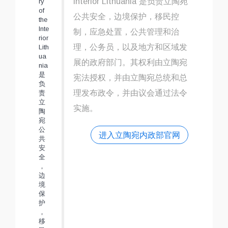
Interior Lithuania 是负责立陶宛
公共安全，边境保护，移民控
制，应急处置，公共管理和治
理，公务员，以及地方和区域发
展的政府部门。其权利由立陶宛
宪法授权，并由立陶宛总统和总
理发布政令，并由议会通过法令
实施。
进入立陶宛内政部官网