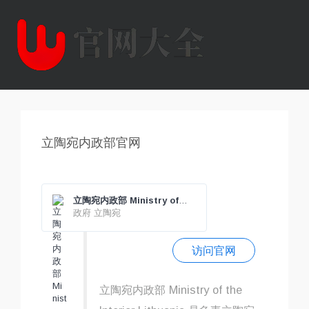
立陶宛内政部官网
立陶宛内政部 Ministry of
the Interior Lithuania 是负
政府 立陶宛
责立陶宛公共安全，边境保
护，移民控制，应急处置，公
访问官网
共管理和治理，公务员，以及
地方和区域发展的政府部门。
立陶宛内政部 Ministry of the