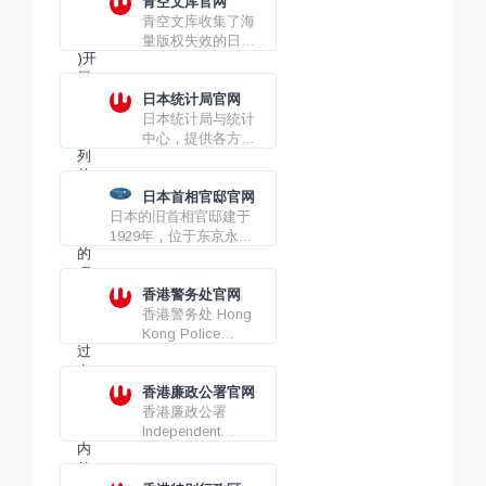
动向以及更加及时
青空文库官网
的热点话题。
青空文库收集了海
量版权失效的日文
图书，本着资源共
享和文化交流的精
神制作成电子版图
日本统计局官网
书发布在网络上供
日本统计局与统计
所有人免费阅读和
中心，提供各方面
下载。
的统计数据，包括
GDP，各种民生指
数等，定期发布统
日本首相官邸官网
日本的旧首相官邸建于
计报告。
1929年，位于东京永田
町。
香港警务处官网
香港警务处 Hong
Kong Police
Force，HKPF 是
香港保安局下最大
的纪律部队。
香港廉政公署官网
香港廉政公署
Independent
Commission
Against