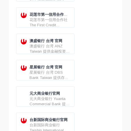
息。
花莲市第一信用合作社
官网
花莲市第一信用合作社
The First Credit
Cooperative Of
Hualien 办理存款、贷
款等业务。
澳盛银行 台湾 官网
澳盛银行 台湾 ANZ
Taiwan 提供金融投资理
财、信用卡、个人信用
贷款等服务。
星展银行 台湾 官网
星展银行 台湾 DBS
Bank Taiwan 提供存
汇、投资理财、贷款、
信用卡、网银、保险及
各项优惠活动。
元大商业银行官网
元大商业银行 Yuanta
Commercial Bank 提供
企业、消费金融，存
款、外汇、信托、理
财、及证券下单等服
台新国际商业银行官网
务。
台新国际商业银行
Taishin International