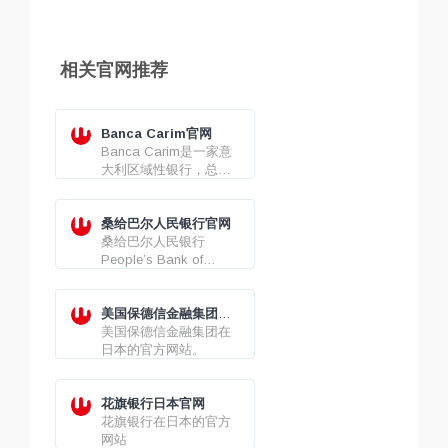
相关官网推荐
Banca Carim官网
Banca Carim是一家意
大利区域性银行，总部
位于艾米利亚 – 罗马涅
里米尼。
桑给巴尔人民银行官网
桑给巴尔人民银行
People’s Bank of
Zanzibar，PBZ 是一家
坦桑尼亚商业银行，总
部位于桑给巴尔。
美国保德信金融集团日
本官网
美国保德信金融集团在
日本的官方网站。
花旗银行日本官网
花旗银行在日本的官方
网站