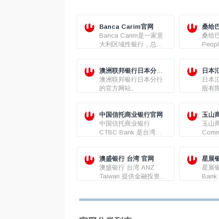
Banca Carim官网
桑给
Banca Carim是一家意
桑给
大利区域性银行，总部
Peopl
位于艾米利亚 – 罗马涅
Zanz
里米尼。
坦桑
澳洲联邦银行日本分行
部位
日本
官网
澳洲联邦银行日本分行
日本
的官方网站。
股有
务覆
中国信托商业银行官网
玉山
中国信托商业银行
玉山商
CTBC Bank 是台湾最
Comm
大的民营银行，它是由
家总
辜振甫家族控股。
的银
澳盛银行 台湾 官网
星展银
澳盛银行 台湾 ANZ
星展银
Taiwan 提供金融投资理
Bank
财、信用卡、个人信用
汇、
贷款等服务。
信用
各项