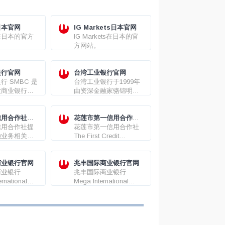
日本官网
IG Markets日本官网
在日本的官方
IG Markets在日本的官
方网站。
银行官网
台湾工业银行官网
行 SMBC 是
台湾工业银行于1999年
大商业银行、
由资深金融家骆锦明先
商业银行之
生创立，至今一贯秉持
达100万亿日
团队与专业精神，以
信用合作社官
「荣誉、诚信、团队、
花莲市第一信用合作社
信用合作社提
创新、专业及绩效导
官网
花莲市第一信用合作社
融业务相关讯
向」为企业核心价值，
The First Credit
追求永续的经营与卓越
Cooperative Of
的成长，除专注于投资
Hualien 办理存款、贷
商业银行官网
银行业务，全力为客户
款等业务。
兆丰国际商业银行官网
商业银行
提供全方位的金融理财
兆丰国际商业银行
ernational
服务外，并积极与同业
Mega International
位于台湾台北
及异业进行业务联盟方
Commercial Bank 是
银行。
案，扩展营运规模，推
Mega Financial
升企业持续成长。
Holding Company旗下
子公司，它是台湾主要