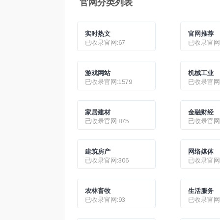
官网分类列表
实时热文
官网推荐
已收录官网:67
已收录官网:
游戏网站
机械工业
已收录官网:1579
已收录官网:
家居建材
金融财经
已收录官网:875
已收录官网:
建筑房产
网络媒体
已收录官网:306
已收录官网:
农林畜牧
生活服务
已收录官网:93
已收录官网: