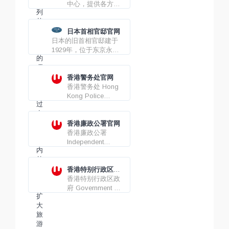
所有人免费阅读和
中心，提供各方面
下载。
的统计数据，包括
GDP，各种民生指
数等，定期发布统
日本首相官邸官网
日本的旧首相官邸建于
计报告。
1929年，位于东京永田
町。
香港警务处官网
香港警务处 Hong
Kong Police
Force，HKPF 是
香港保安局下最大
的纪律部队。
香港廉政公署官网
香港廉政公署
Independent
Commission
Against
Corruption Hong
香港特别行政区政
Kong ，ICAC 主
府官网
香港特别行政区政
要任务是通过执
府 Government of
法，预防和社区教
Hong Kong 是由
育来治理香港部门
香港特区行政长官
腐败。
领导下的香港特区
行政机关，香港特