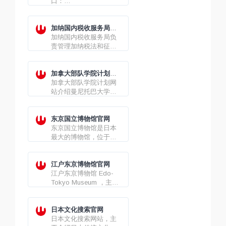
口：
https://zhtj.youth.cn/zhtj
/,智慧团建一期系统
Q&A,智慧团建WEB网
加纳国内税收服务局官
站
网
加纳国内税收服务局负
责管理加纳税法和征收
税款。
加拿大部队学院计划官
网
加拿大部队学院计划网
站介绍曼尼托巴大学和
军队之间的协作，提供
军人在大学教育服务。
东京国立博物馆官网
东京国立博物馆是日本
最大的博物馆，位于东
京台东区上野公园北
端，创建于明治四年(公
元1871年)，现在的建筑
江户东京博物馆官网
完工于1938年。
江户东京博物馆 Edo-
Tokyo Museum ，主要
是为了保护已面临逐渐
消失的江户东 京历史的
遗产及回顾东京的历史
日本文化搜索官网
及文化。
日本文化搜索网站，主