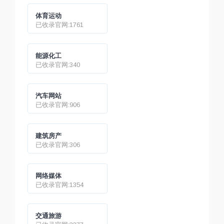
体育运动
已收录官网:1761
能源化工
已收录官网:340
汽车网站
已收录官网:906
建筑房产
已收录官网:306
网络媒体
已收录官网:1354
交通旅游