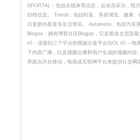
SPORTAL：包括在线体育信息，运动员采访，
归档信息。 Trendi：包括时装、美容潮流、健
日更新的星座等生活资讯。 Avtomoto：包括
Blogos：拥有博客社区Blogos，它是斯洛文尼亚最大
iO：连接到三个平台的视频分发平台SiOL iO – 
下内容广播，以及视频点播和用户生成的视频内容
界面允许在移动，电视或互联网平台来提供社交网