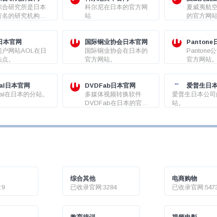
好用,方便的在线工
综合研究所是日本
科尔尼在日本的官方网
网
夏威夷航
.
著名的研究机构，
站
的官方网
前身是野村证券公
查部，1965年4
日正式成立，是日本
日本官网
国际铜业协会日本官网
Panton
的管理咨询公司。
门户网站AOL在日
国际铜业协会在日本的
Panton
站点。
官方网站。
官方网站
Pal日本官网
DVDFab日本官网
爱普生日
Pal在日本的分站。
多媒体视频转换软件
爱普生日本公司
DVDFab在日本的官方
站。
网站。
综合其他
电商购物
9
已收录官网:3284
已收录官网:547