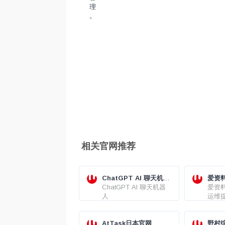
相关官网推荐
ChatGPT AI 聊天机器
爱资
人
ChatGPT AI 聊天机器
爱资
人
运维
具箱,
包含开
AtTask日本官网
常用工
野村