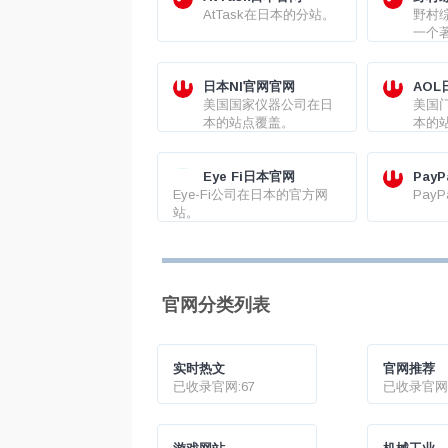
AtTask在日本的分站。
等,是
野村
具网站
一个
它的
司的调
日本NI官网官网
月1
AOL
美国国家仪器公司在日
最大
美国
本的站点覆盖。
本的
Eye Fi日本官网
Pay
Eye-Fi公司在日本的官方网
Pay
站。
官网分类列表
实时热文
官网推荐
已收录官网:67
已收录官网: