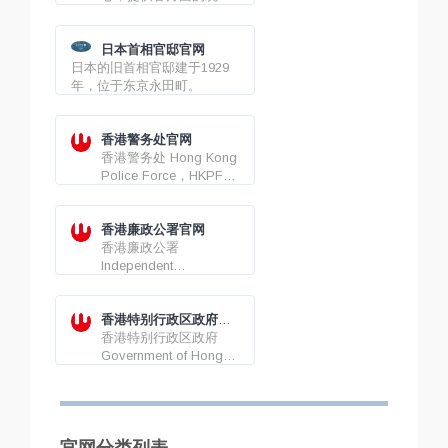
数据，包括GDP，各种
民生指数等，定期发布
统计报告。
日本首相官邸官网
日本的旧首相官邸建于1929
年，位于东京永田町。
香港警务处官网
香港警务处 Hong Kong
Police Force，HKPF
是香港保安局下最大的
纪律部队。
香港廉政公署官网
香港廉政公署
Independent
Commission Against
Corruption Hong Kong
，ICAC 主要任务是通
香港特别行政区政府官
过执法，预防和社区教
网
香港特别行政区政府
育来治理香港部门腐
Government of Hong
败。
Kong 是由香港特区行
政长官领导下的香港特
区行政机关，香港特区
主要官员由中国中央人
民政府 国务院 任命。