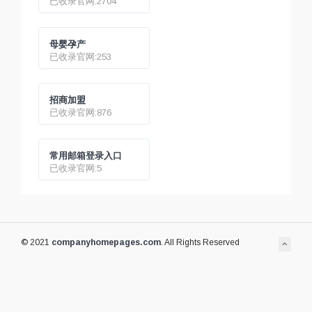
已收录官网:2704
母婴孕产
已收录官网:253
招商加盟
已收录官网:876
常用邮箱登录入口
已收录官网:5
© 2021
companyhomepages.com
. All Rights Reserved