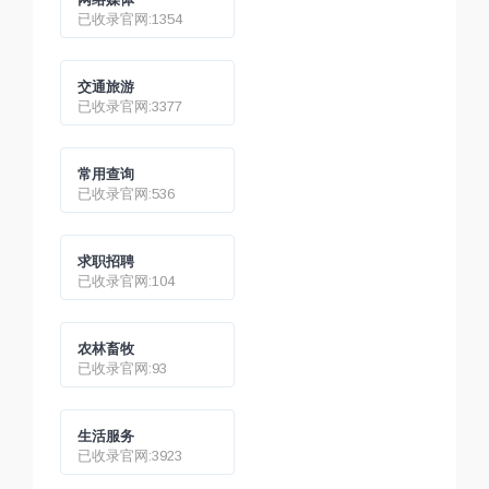
已收录官网:1354
交通旅游
已收录官网:3377
常用查询
已收录官网:536
求职招聘
已收录官网:104
农林畜牧
已收录官网:93
生活服务
已收录官网:3923