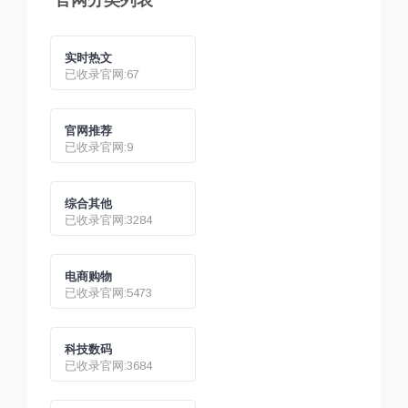
官网分类列表
实时热文
已收录官网:67
官网推荐
已收录官网:9
综合其他
已收录官网:3284
电商购物
已收录官网:5473
科技数码
已收录官网:3684