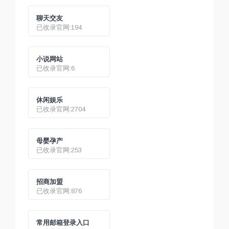
聊天交友
已收录官网:194
小说网站
已收录官网:6
休闲娱乐
已收录官网:2704
母婴孕产
已收录官网:253
招商加盟
已收录官网:876
常用邮箱登录入口