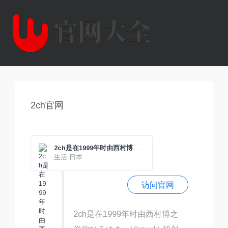
2ch官网
2ch是在1999年时由西村博之
俗称ひろゆき，Hiroyuki 初
生活 日本
创，而今日该站上大部份的更
新，则都是由2ch用户自愿参
访问官网
与。
2ch是在1999年时由西村博之