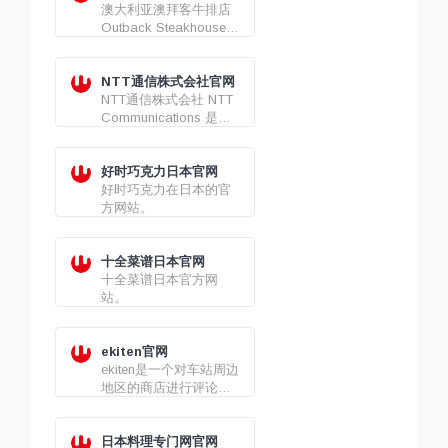
澳大利亚澳拜客牛排店
Outback Steakhouse
在日本的官方网站。
NTT通信株式会社官网
NTT通信株式会社 NTT
Communications 是全
球最大的电信运营商之
一的NTT集团 Nippon
Telegraph and
好时巧克力日本官网
Telephone
好时巧克力在日本的官
Corporation，日本电信
方网站。
电话株式会社 全资控股
的子集团公司，成立于
1999年，总部位于日本
十全菜谱日本官网
东京。
十全菜谱日本官方网
站。
ekiten官网
ekiten是一个对车站周边
地区的商店进行评论和
排名的网站。
日本料理专门网官网