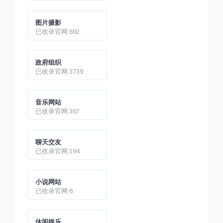
图片摄影
已收录官网:692
政府组织
已收录官网:3739
音乐网站
已收录官网:367
聊天交友
已收录官网:194
小说网站
已收录官网:6
休闲娱乐