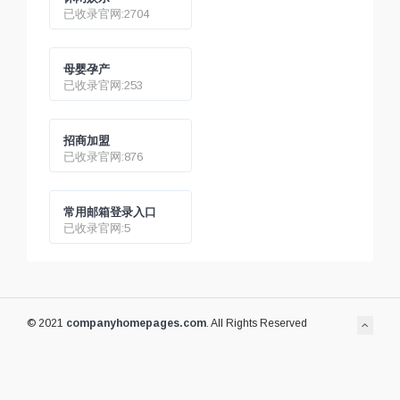
已收录官网:2704
母婴孕产
已收录官网:253
招商加盟
已收录官网:876
常用邮箱登录入口
已收录官网:5
© 2021
companyhomepages.com
. All Rights Reserved