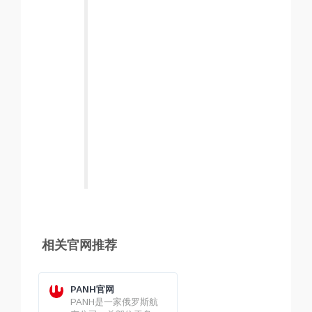
相关官网推荐
PANH官网
PANH是一家俄罗斯航