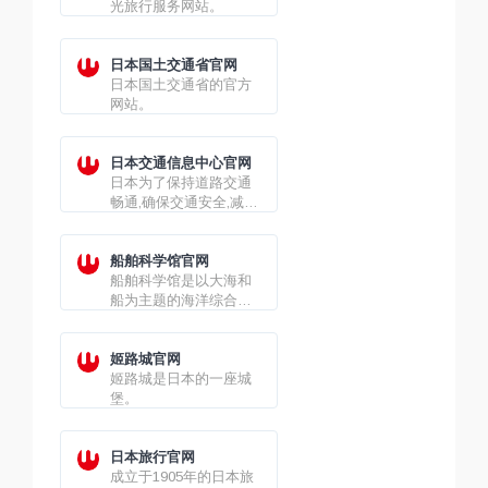
光旅行服务网站。
日本国土交通省官网
日本国土交通省的官方
网站。
日本交通信息中心官网
日本为了保持道路交通
畅通,确保交通安全,减少
交通事故,早在八十年代
便成立了道路交通信息
中心。
船舶科学馆官网
船舶科学馆是以大海和
船为主题的海洋综合博
物馆，可了解船舶结构
与历史，以及海洋文
化。
姬路城官网
姬路城是日本的一座城
堡。
日本旅行官网
成立于1905年的日本旅