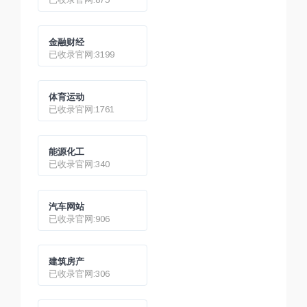
金融财经
已收录官网:3199
体育运动
已收录官网:1761
能源化工
已收录官网:340
汽车网站
已收录官网:906
建筑房产
已收录官网:306