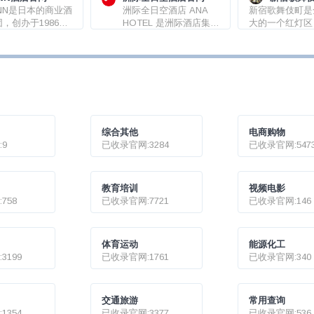
NN是日本的商业酒
最新的九州特集，滑雪
洲际全日空酒店 ANA
新宿歌舞伎町是
，创办于1986年
特集，圣诞节特集等最
HOTEL 是洲际酒店集团
大的一个红灯区
新资讯，尽在魅力无穷
与全日空航空公司合资
闻名的情色场所
的日本旅游活动网站。
成立的日本洲际全日空
站东口。
酒，是全球最大、拥有
客房数最多的酒店集团
之一，负责洲际and皇
冠假日and假日酒店的
经营。
综合其他
电商购物
9
已收录官网:3284
已收录官网:547
教育培训
视频电影
758
已收录官网:7721
已收录官网:146
体育运动
能源化工
3199
已收录官网:1761
已收录官网:340
交通旅游
常用查询
1354
已收录官网:3377
已收录官网:536