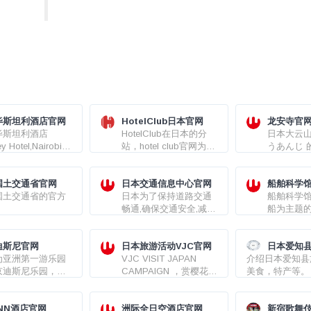
毕斯坦利酒店官网
HotelClub日本官网
龙安寺官
毕斯坦利酒店
HotelClub在日本的分
日本大云山
ey Hotel,Nairobi
站，hotel club官网为
うあんじ 
家位于肯尼亚内罗
www.hotels.com
五星级酒店。
国土交通省官网
日本交通信息中心官网
船舶科学
国土交通省的官方
日本为了保持道路交通
船舶科学
。
畅通,确保交通安全,减少
船为主题
交通事故,早在八十年代
物馆，可
便成立了道路交通信息
与历史，
迪斯尼官网
中心。
日本旅游活动VJC官网
化。
日本爱知
为亚洲第一游乐园
VJC VISIT JAPAN
介绍日本爱知县
京迪斯尼乐园，依
CAMPAIGN ，赏樱花？
美食，特产等。
国迪斯尼乐园而修
泡温泉？滑雪？品尝美
味？自由行？各种行程
NN酒店官网
推荐，旅行秘诀，备用
洲际全日空酒店官网
新宿歌舞