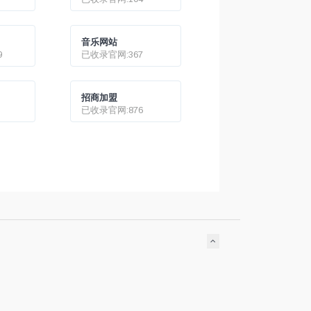
音乐网站
9
已收录官网:367
招商加盟
已收录官网:876