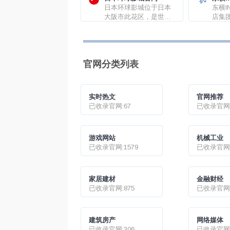
能享受预订服务。
日本环球影城位于日本
东横I
大阪市此花区，是世界3
店集团
个环球影城主题公园之
1月。
一，1998年10月28日由
美国动作演员、今加州
州长阿诺舒华辛力加主
官网分类列表
持动工仪式，2001年3
月31日开幕。
实时热文
官网推荐
已收录官网:67
已收录官网:
游戏网站
机械工业
已收录官网:1579
已收录官网:
家居建材
金融财经
已收录官网:875
已收录官网:
建筑房产
网络媒体
已收录官网:306
已收录官网: