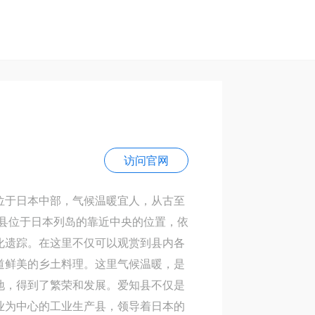
访问官网
位于日本中部，气候温暖宜人，从古至
知县位于日本列岛的靠近中央的位置，依
化遗踪。在这里不仅可以观赏到县内各
道鲜美的乡土料理。这里气候温暖，是
地，得到了繁荣和发展。爱知县不仅是
业为中心的工业生产县，领导着日本的