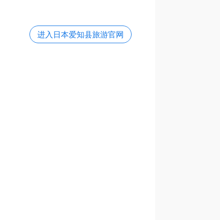
进入日本爱知县旅游官网