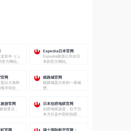
网
Expedia日本官网
龙安寺 りょ
Expedia旅游公司在日
的官方网站。
本的官方网站。
馆官网
姬路城官网
馆是以大海和
姬路城是日本的一座城
的海洋综合博
堡。
了解船舶结构
以及海洋文
县旅游官网
日本别府地狱官网
旅游景点，
别府地狱温泉，位于日
本大分县中部的别府
县。
伎町官网
瑞士国际航空官网：