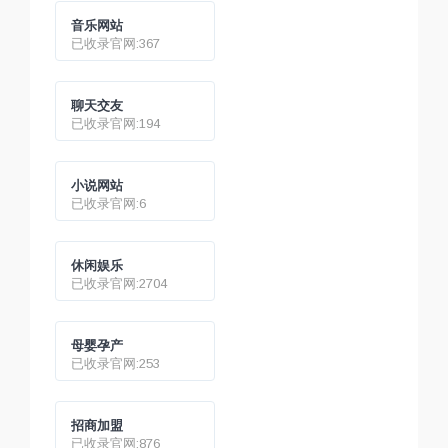
音乐网站
已收录官网:367
聊天交友
已收录官网:194
小说网站
已收录官网:6
休闲娱乐
已收录官网:2704
母婴孕产
已收录官网:253
招商加盟
已收录官网:876