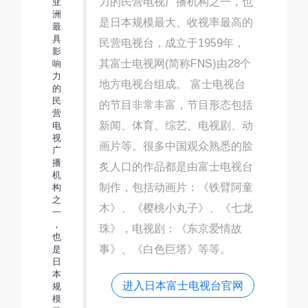
力的民营电视广播机构之一，也
是日本规模最大、收视率最高的
民营电视台，成立于1959年，
其富士电视网(简称FNS)由28个
地方电视台组成。 富士电视台
的节目非常丰富，节目形态包括
新闻、体育、综艺、电视剧、动
画片等。很多中国观众熟悉的脍
炙人口的作品都是由富士电视台
制作，包括动画片：《铁臂阿童
木》、《樱桃小丸子》、《七龙
珠》，电视剧：《东京爱情故
事》、《白色巨塔》等等。
进入日本富士电视台官网