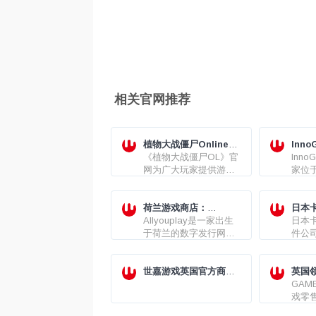
相关官网推荐
植物大战僵尸Online官
Inn
网
《植物大战僵尸OL》官
Inno
网为广大玩家提供游戏
家位
的最新动向,这里有游戏
游戏
中超赞的截图,新手FAQ,
游戏攻略等详细信息。
荷兰游戏商店：
日本
同时也为玩家相互交流
Allyouplay官网
Allyouplay是一家出生
件公
日本
提供了平台。植物大战
于荷兰的数字发行网
e-C
件公
僵尸网页版入口。
站。
e-C
世嘉游戏英国官方商
英国
店：SEGA Shop UK官
商：G
GA
网
戏零
视频