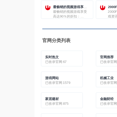
注于
最畅销的视频游戏享受
括Pla
200
高达90％的折扣：
最畅销的视频游戏享受
One、
200
CDKeys官网
高达90％的折扣：
Swi
戏资
CDKeys官网
载。
游戏
官网分类列表
实时热文
官网推荐
已收录官网:67
已收录官网:
游戏网站
机械工业
已收录官网:1579
已收录官网:
家居建材
金融财经
已收录官网:875
已收录官网: