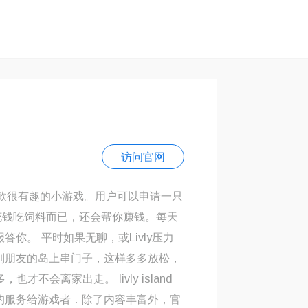
访问官网
，是一款很有趣的小游戏。用户可以申请一只
会花钱吃饲料而已，还会帮你赚钱。每天
你。 平时如果无聊，或Livly压力
到朋友的岛上串门子，这样多多放松，
才不会离家出走。 livly island
的服务给游戏者．除了内容丰富外，官