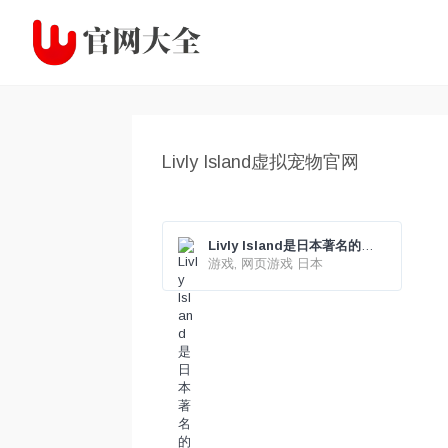
Livly Island虚拟宠物官网
Livly Island是日本著名的虚
拟宠物领养网站，是一款很有
游戏, 网页游戏 日本
趣的小游戏。