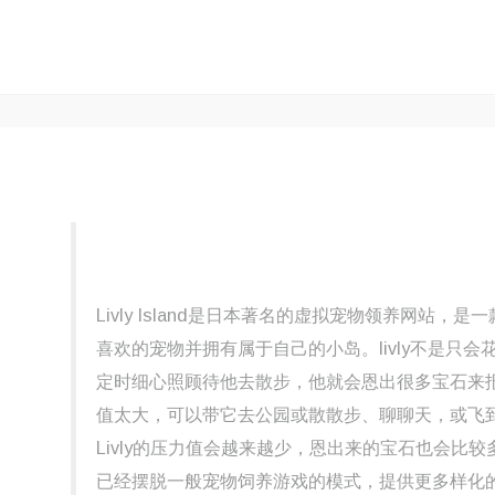
Livly Island是日本著名的虚拟宠物领养网站
喜欢的宠物并拥有属于自己的小岛。livly不是只
定时细心照顾待他去散步，他就会恩出很多宝石来报答
值太大，可以带它去公园或散散步、聊聊天，或飞
Livly的压力值会越来越少，恩出来的宝石也会比较多，也
已经摆脱一般宠物饲养游戏的模式，提供更多样化