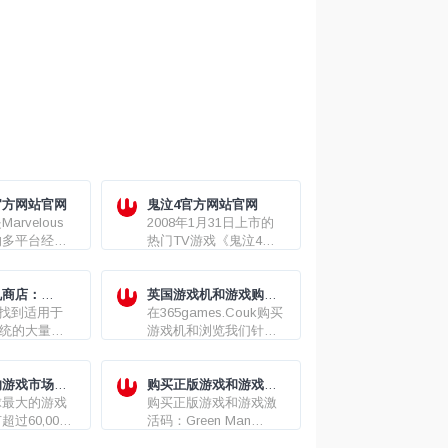
官方网站官网
鬼泣4官方网站官网
arvelous
2008年1月31日上市的
的多平台经典
热门TV游戏《鬼泣4》
9年08月06日
的官方网站，《鬼泣4》
是《鬼泣》系列的第四
机商店：
作。
英国游戏机和游戏购物
找到适用于
nkost官网
网站：
在365games.Couk购买
系统的大量游
365games.Couk官网
游戏机和浏览我们针对
件。
PS4、Xbox One、
Switch、PS3、Xbox
的游戏市场：
360、Wii U、3DS、PC
购买正版游戏和游戏激
球最大的游戏
等的大量视频游戏。
活码：Green Man
购买正版游戏和游戏激
过60,000
Gaming官网
活码：Green Man
括PC游戏，
Gaming官网