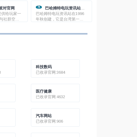
游戏，游戏机预
肤等。
派对官网
巴哈姆特电玩资讯站官
提供给玩家一
巴哈姆特电玩资讯站在1996
网
与社群空
年秋创建，它是台湾第一个
款好玩的游
以电玩为主题的论坛。
、OMG麻将
、纵横时
冒险、第九
神泣、功夫世
LUNA、梦想
科技数码
3
已收录官网:3684
医疗健康
已收录官网:4632
汽车网站
已收录官网:906