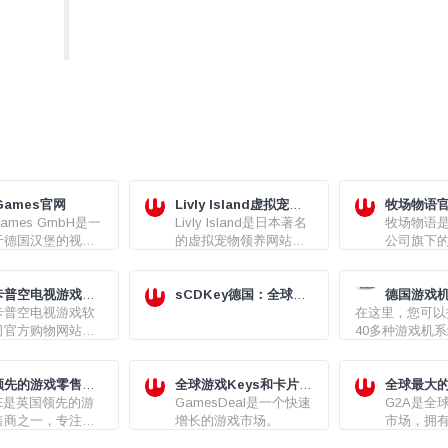
oGames官网
Livly Island虚拟宠物
牧场物语
Games GmbH是一
官网
Livly Island是日本著名
牧场物语是M
于德国汉堡的视频
的虚拟宠物领养网站，
公司旗下
开发商。
是一款很有趣的小游
游戏，199
戏。
发售。
卡普空电视游戏软
sCDKey德国：全球领
德国游戏
司官方购物网站：
卡普空电视游戏软
先的数字游戏市场官网
在这里，您可以
Konsole
APCOM官网
司官方购物网站：
40多种游戏机
APCOM官网
戏、游戏机和配
领先的游戏零售
全球游戏Keys和卡片市
全球最大
AME官网
ME是英国领先的游
场：GamesDeal官网
GamesDeal是一个快速
G2A官网
G2A是全
售商之一，专注于
增长的游戏市场。
市场，拥有超
游戏和游戏机，专
种产品，包