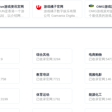
所有主要格式，包
Steam
yStation 4、Xbox
0Fun游戏资讯官网
游戏橘子官网
付卡，皮
OMG游戏
Nintendo
0FUN是香港一个游
游戏橘子数字娱乐有限
OMG游戏派对
tch、PC和PC下
讯站，以介绍网络
公司 Gamania Digital
个最优质的游戏
为主。
Entertainment Co,Ltd.
间，旗下代理多
Gamania 是一家台湾
戏如：奇梦之星
PC网络游戏和数字娱乐
学园、宠物森林
公司，总部位于新北
空、飞飞、光之
市。
封印 、君主、
界、反恐行动、
之翼等。
综合其他
电商购物
9
已收录官网:3284
已收录官网:547
教育培训
视频电影
758
已收录官网:7721
已收录官网:146
体育运动
能源化工
3199
已收录官网:1761
已收录官网:340