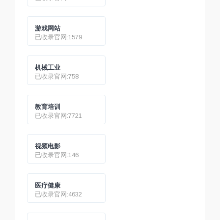
游戏网站
已收录官网:1579
机械工业
已收录官网:758
教育培训
已收录官网:7721
视频电影
已收录官网:146
医疗健康
已收录官网:4632