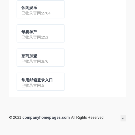
休闲娱乐
已收录官网:2704
母婴孕产
已收录官网:253
招商加盟
已收录官网:876
常用邮箱登录入口
已收录官网:5
© 2021
companyhomepages.com
. All Rights Reserved