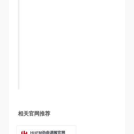
相关官网推荐
HitFM劲曲调频官网