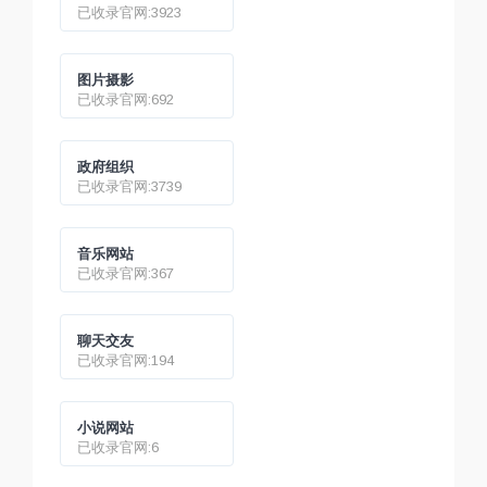
已收录官网:3923
图片摄影
已收录官网:692
政府组织
已收录官网:3739
音乐网站
已收录官网:367
聊天交友
已收录官网:194
小说网站
已收录官网:6