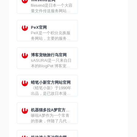
filesend是日本一个大容
量文件传送服务网站，
提供安全可靠的文件传
输服务，信息搜索服
务，此外还可免费使用
PeX官网
文件处理和下载功能。
PeX是一个积分兑换服
务网站，主要的服务包
括现金兑换 、电子货
币， 各种积分兑换服
务。
博客宠物旅行鸟官网
sASURAI是一只来自日
本的BlogPet 博客宠物
，宠物鸟的名称叫做谜
の鸟。
蜡笔小新官方网站官网
《蜡笔小新》于1990年
出品，是已故日本漫画
家臼井仪人的一部非常
受欢迎的日式漫画和动
画。
机器猫多拉A梦官方网
站官网
哆啦A梦作为一个常青
的形象，伴随了几代少
年儿童的成长。