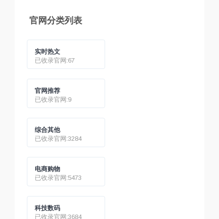
降的UFO。
官网分类列表
实时热文
已收录官网:67
官网推荐
已收录官网:9
综合其他
已收录官网:3284
电商购物
已收录官网:5473
科技数码
已收录官网:3684