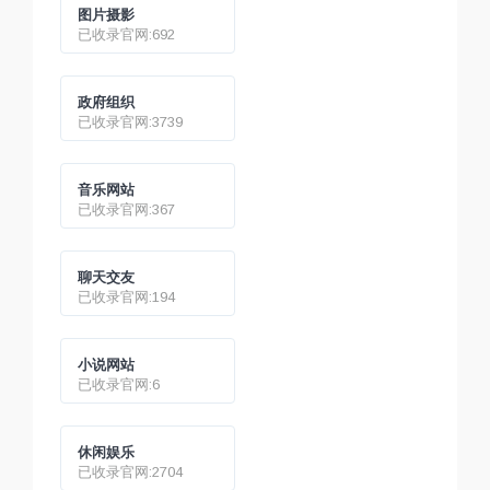
图片摄影
已收录官网:692
政府组织
已收录官网:3739
音乐网站
已收录官网:367
聊天交友
已收录官网:194
小说网站
已收录官网:6
休闲娱乐
已收录官网:2704