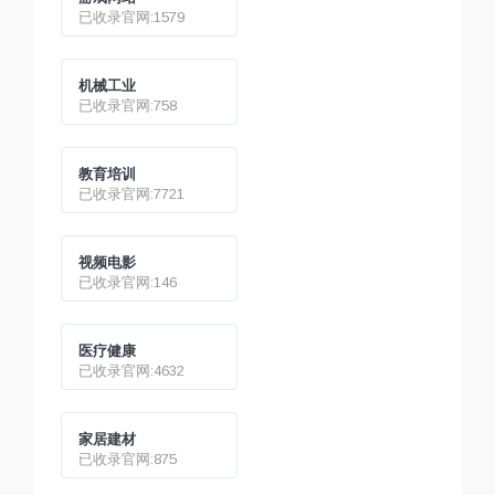
已收录官网:1579
机械工业
已收录官网:758
教育培训
已收录官网:7721
视频电影
已收录官网:146
医疗健康
已收录官网:4632
家居建材
已收录官网:875