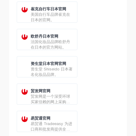
型全球性护肤品与身体护理
品品牌。
崔克自行车日本官网
美国自行车品牌崔克在
日本的官网。
欧舒丹日本官网
法国化妆品品牌欧舒丹
在日本的官方网站。
资生堂日本官网官网
资生堂 Shiseido 日本著
名化妆品品牌。
贸发网官网
贸发网是一个深受环球
买家信赖的网上采购平
台，由香港贸易发展局
建立，网罗超过10万个
优质供应商的资料，经
易贸通官网
由著名认证公司审核。
易贸通 Tradeeasy 为进
口商和批发商提供全球
制造商，出口商，以及