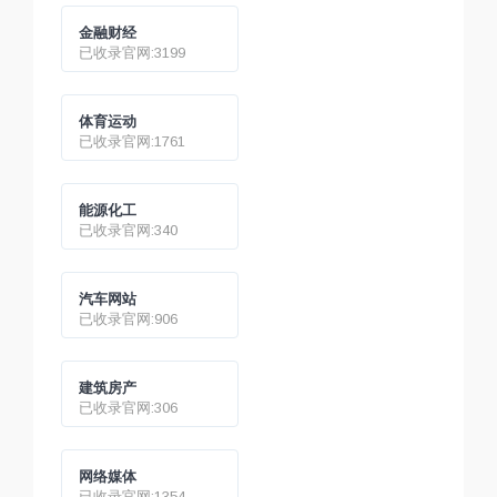
金融财经
已收录官网:3199
体育运动
已收录官网:1761
能源化工
已收录官网:340
汽车网站
已收录官网:906
建筑房产
已收录官网:306
网络媒体
已收录官网:1354