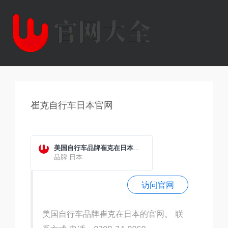
崔克自行车日本官网
美国自行车品牌崔克在日本的
官网。
品牌 日本
访问官网
美国自行车品牌崔克在日本的官网。 联