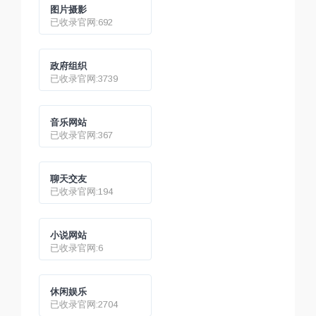
图片摄影
已收录官网:692
政府组织
已收录官网:3739
音乐网站
已收录官网:367
聊天交友
已收录官网:194
小说网站
已收录官网:6
休闲娱乐
已收录官网:2704