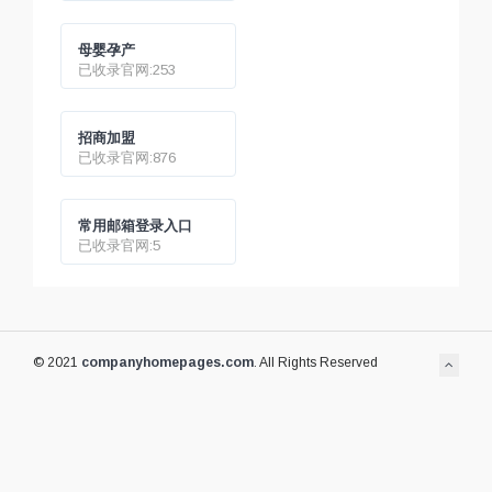
母婴孕产
已收录官网:253
招商加盟
已收录官网:876
常用邮箱登录入口
已收录官网:5
© 2021
companyhomepages.com
. All Rights Reserved