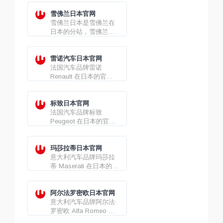
雪佛兰日本官网
雪佛兰日本是雪佛兰在
日本的分站，雪佛兰作
为通用汽车集团下最大
的品牌之一，按迄今为
止的累计汽车生产量计
雷诺汽车日本官网
算，能算得上是世界上
法国汽车品牌雷诺
最成功的汽车品牌。
Renault 在日本的官方
网站。
标致日本官网
法国汽车品牌标致
Peugeot 在日本的官方
网站。
玛莎拉蒂日本官网
意大利汽车品牌玛莎拉
蒂 Maserati 在日本的官
方网站。
阿尔法罗密欧日本官网
意大利汽车品牌阿尔法·
罗密欧 Alfa Romeo 在
日本的官方网站。