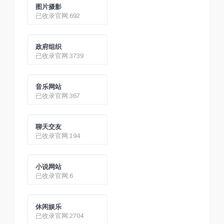
图片摄影
已收录官网:692
政府组织
已收录官网:3739
音乐网站
已收录官网:367
聊天交友
已收录官网:194
小说网站
已收录官网:6
休闲娱乐
已收录官网:2704