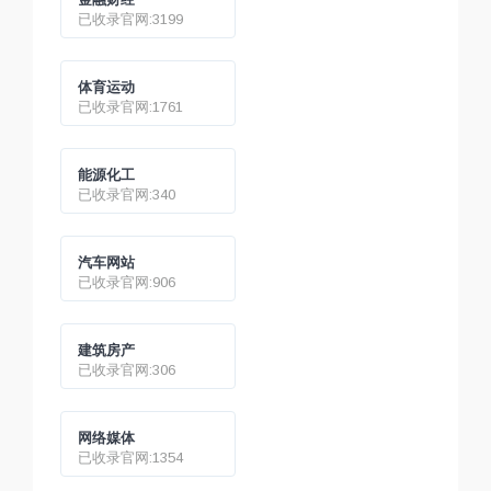
已收录官网:3199
体育运动
已收录官网:1761
能源化工
已收录官网:340
汽车网站
已收录官网:906
建筑房产
已收录官网:306
网络媒体
已收录官网:1354