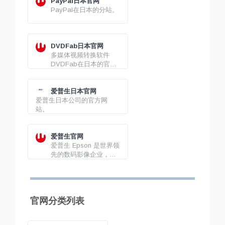
PayPal日本官网
PayPal在日本的分站。
DVDFab日本官网
多媒体视频转换软件
DVDFab在日本的官方
网站。
爱普生日本官网
爱普生日本公司的官方网
站。
爱普生官网
爱普生 Epson 是世界领
先的数码影像企业，主
要产品包括喷墨打印
机、3LCD投影机、传感
器和微电子设备。
官网分类列表