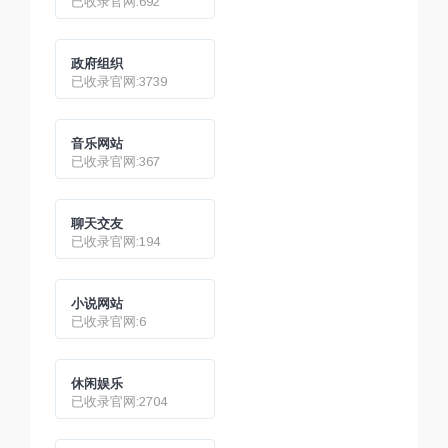
已收录官网:692
政府组织
已收录官网:3739
音乐网站
已收录官网:367
聊天交友
已收录官网:194
小说网站
已收录官网:6
休闲娱乐
已收录官网:2704