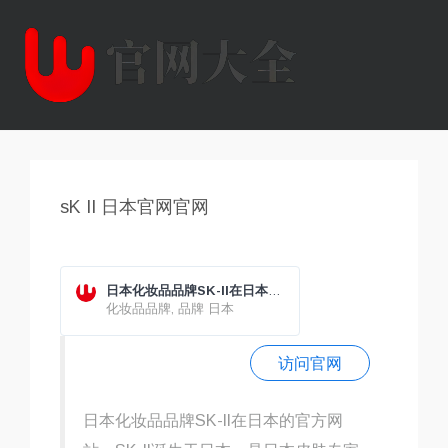
sK II 日本官网官网
日本化妆品品牌SK-II在日本的
官方网站。
化妆品品牌, 品牌 日本
访问官网
日本化妆品品牌SK-II在日本的官方网