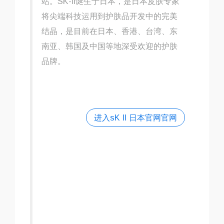
站。SK-II诞生于日本，是日本皮肤专家
将尖端科技运用到护肤品开发中的完美
结晶，是目前在日本、香港、台湾、东
南亚、韩国及中国等地深受欢迎的护肤
品牌。
进入sK II 日本官网官网