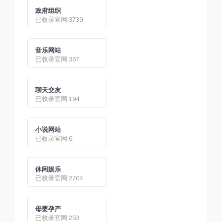
政府组织
已收录官网:3739
音乐网站
已收录官网:367
聊天交友
已收录官网:194
小说网站
已收录官网:6
休闲娱乐
已收录官网:2704
母婴孕产
已收录官网:253