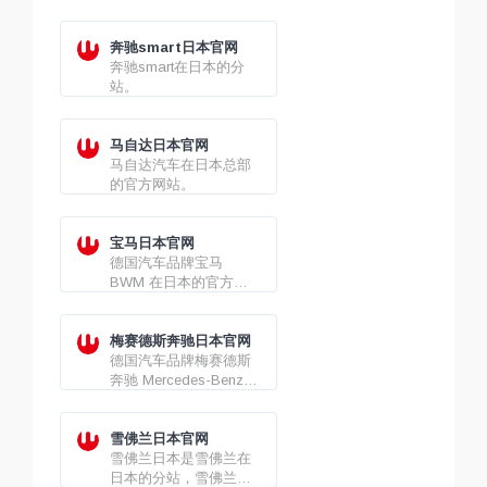
一，日本第四大汽车制
造商，是世界著名汽车
品牌，是世界上唯一研
奔驰smart日本官网
发和生产转子发动机的
奔驰smart在日本的分
汽车公司。
站。
马自达日本官网
马自达汽车在日本总部
的官方网站。
宝马日本官网
德国汽车品牌宝马
BWM 在日本的官方网
站。
梅赛德斯奔驰日本官网
德国汽车品牌梅赛德斯
奔驰 Mercedes-Benz
在日本的官方网站。
雪佛兰日本官网
雪佛兰日本是雪佛兰在
日本的分站，雪佛兰作