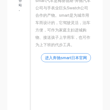
smart汽车是梅赛德斯-奔驰汽车
公司与手表业巨头Swatch公司
合作的产物。smart是为城市用
车而设计的，它驾驶灵活，泊车
方便，可作为家庭主妇进城购
物、接送孩子上学用车，也可作
为上下班的代步工具。
进入奔驰smart日本官网