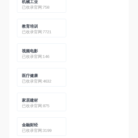
机械工业
已收录官网:758
教育培训
已收录官网:7721
视频电影
已收录官网:146
医疗健康
已收录官网:4632
家居建材
已收录官网:875
金融财经
已收录官网:3199